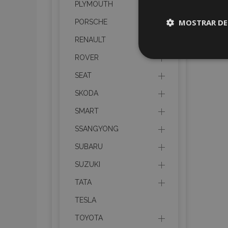
PLYMOUTH
MOSTRAR DE
PORSCHE
RENAULT
Cookies
ROVER
estrictame
necesaria
SEAT
SKODA
SMART
SSANGYONG
Cooki
SUBARU
SUZUKI
Strictly necessary c
be used properly wit
TATA
TESLA
Nombre
TOYOTA
recently_viewed_p