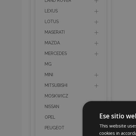
LAND ROVER
LEXUS
LOTUS
MASERATI
MAZDA
MERCEDES
MG
MINI
MITSUBISHI
MOSKWICZ
NISSAN
Ese sitio we
OPEL
This website uses
PEUGEOT
cookies in accord