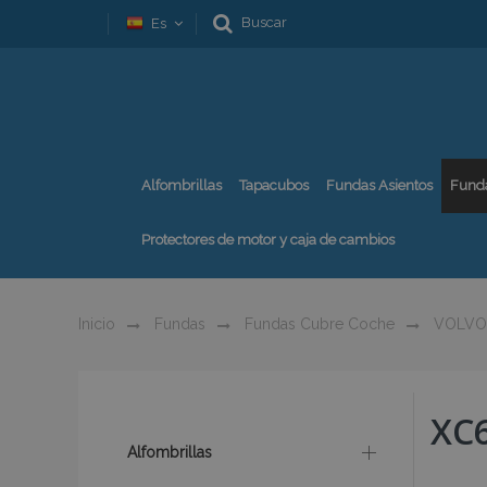
Buscar
Es
Alfombrillas
Tapacubos
Fundas Asientos
Fund
Protectores de motor y caja de cambios
Inicio
Fundas
Fundas Cubre Coche
VOLVO
XC
Alfombrillas