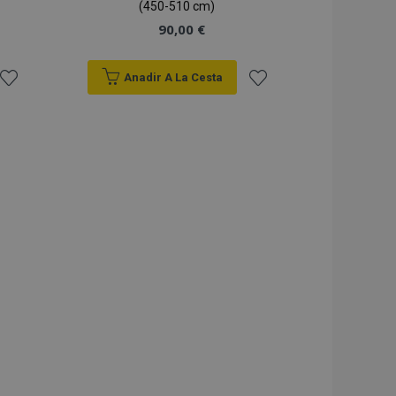
(450-510 cm)
90,00 €
Anadir A La Cesta
Añadir
Añadir
a la
a la
Lista
Lista
de
de
Deseos
Deseos