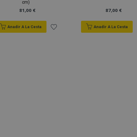
cm)
81,00 €
87,00 €
Anadir A La Cesta
Anadir A La Cesta
Añadir
a la
Lista
de
Deseos