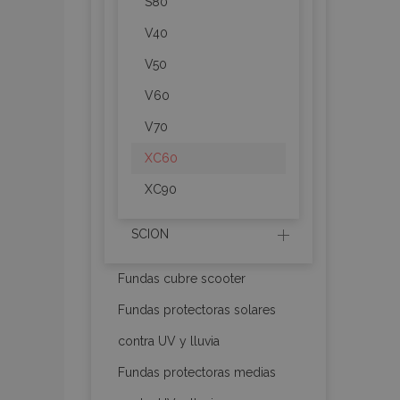
S80
mage-messages
V40
V50
recently_compare
V60
V70
product_data_sto
XC60
XC90
CookieScriptConse
SCION
mage-translation-f
Fundas cubre scooter
Fundas protectoras solares
contra UV y lluvia
recently_viewed_p
Fundas protectoras medias
recently_compare