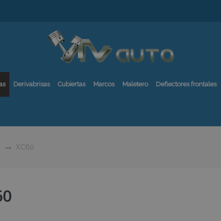
as
Derivabrisas
Cubiertas
Marcos
Maletero
Deflectores frontales
XC60
60