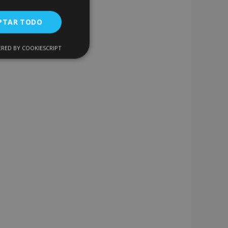
PTAR TODO
RED BY COOKIESCRIPT
Cookies de
uncionalidad
encias
. The website cannot
 de productos
acilitar la