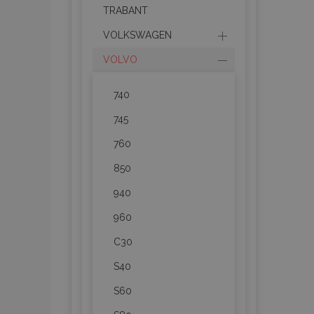
TRABANT
section_data_ids
VOLKSWAGEN
VOLVO
PHPSESSID
740
745
760
850
X-Magento-Vary
940
960
C30
mage-cache-sessi
S40
S60