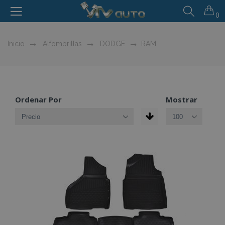
0
Inicio
Alfombrillas
DODGE
RAM
Ordenar Por
Mostrar