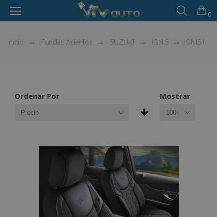
0
Inicio
Fundas Asientos
SUZUKI
IGNIS
IGNIS II
Ordenar Por
Mostrar