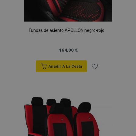
Fundas de asiento APOLLON negro-rojo
164,00 €
Anadir A La Cesta
Añadir
a la
Lista
de
Deseos