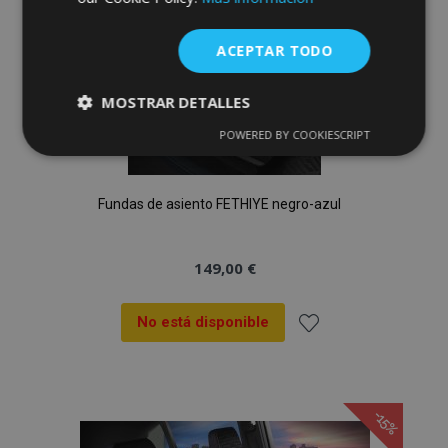
ACEPTAR TODO
MOSTRAR DETALLES
POWERED BY COOKIESCRIPT
Cookies
Cookies de
estrictamente
rendimiento
necesarias
Fundas de asiento FETHIYE negro-azul
Cookies de
Cookies de
149,00 €
preferencias
funcionalidad
No está disponible
Añadir
a la
Cookies estrictamente necesarias
-15%
Lista
Cookies de rendimiento