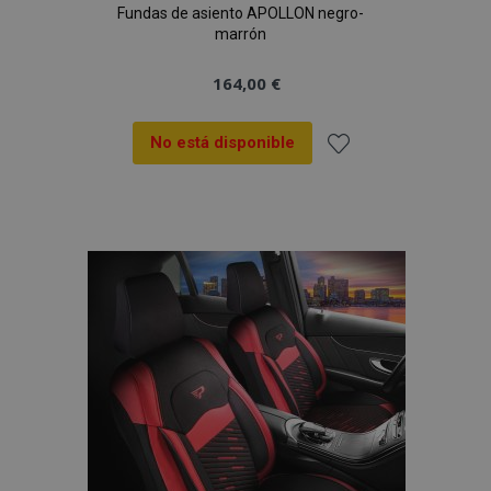
Fundas de asiento APOLLON negro-
marrón
164,00 €
No está disponible
Añadir
a la
Lista
de
Deseos