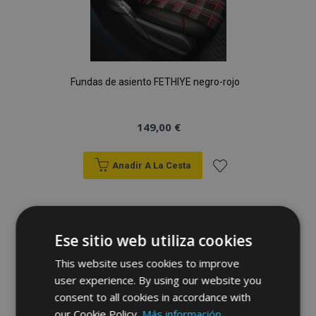
Fundas de asiento FETHIYE negro-rojo
149,00 €
Anadir A La Cesta
Añadir
a la
Ese sitio web utiliza cookies
Lista
This website uses cookies to improve
de
user experience. By using our website you
consent to all cookies in accordance with
Deseos
our Cookie Policy.
Más información