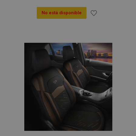
vistas.
_ga_5REJF36KHW
.vtvauto.es
1 año 1 mes
Google
No está disponible
Analytics utiliza
esta cookie par
Añadir
mantener el
estado de la
sesión.
a la
Lista
de
Deseos