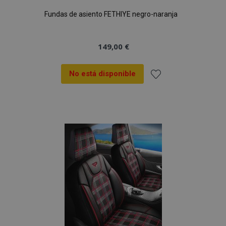
Fundas de asiento FETHIYE negro-naranja
149,00 €
No está disponible
Añadir
a la
Lista
de
Deseos