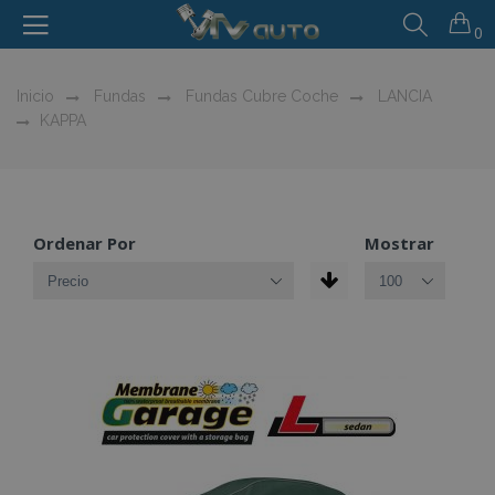
0
Inicio
Fundas
Fundas Cubre Coche
LANCIA
KAPPA
Ordenar Por
Mostrar