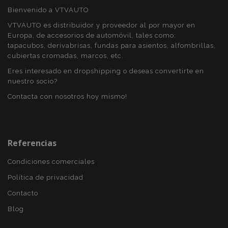
Bienvenido a VTVAUTO
VTVAUTO es distribuidor y proveedor al por mayor en
Europa, de accesorios de automóvil, tales como:
tapacubos, derivabrisas, fundas para asientos, alfombrillas,
cubiertas cromadas, marcos, etc.
Eres interesado en dropshipping o deseas convertirte en
nuestro socio?
Contacta con nosotros hoy mismo!
Referencias
X-Magento-Vary
59 
Adobe Inc.
58 s
www.vtvauto.es
Condiciones comerciales
Política de privacidad
Contacto
Blog