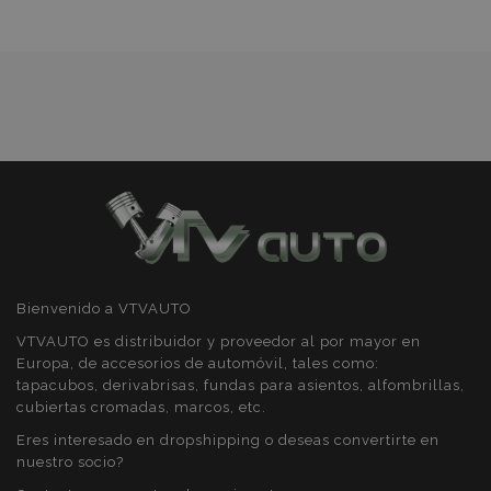
de
Cookies de
Cookies de
preferencias
funcionalidad
Deseos
Cookies estrictamente necesarias
Cookies de rendimiento
Cookies de preferencias
Cookies de funcionalidad
Bienvenido a VTVAUTO
Strictly necessary cookies allow core website
functionality such as user login and account
VTVAUTO es distribuidor y proveedor al por mayor en
management. The website cannot be used
properly without strictly necessary cookies.
Europa, de accesorios de automóvil, tales como:
tapacubos, derivabrisas, fundas para asientos, alfombrillas,
Proveedor
/
Nombre
Venc
cubiertas cromadas, marcos, etc.
Dominio
Eres interesado en dropshipping o deseas convertirte en
recently_viewed_product
1
Adobe Inc.
www.vtvauto.es
nuestro socio?