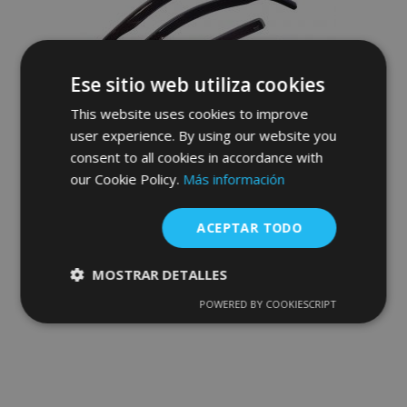
Deseos
Ese sitio web utiliza cookies
This website uses cookies to improve
user experience. By using our website you
consent to all cookies in accordance with
Derivabrisas HEKO para NISSAN CUBE
our Cookie Policy.
Z12 2009-2019, 5 puertas, delanteros y
Más información
traseros, 4 piezas
56,95 €
ACEPTAR TODO
Anadir A La Cesta
MOSTRAR DETALLES
Añadir
POWERED BY COOKIESCRIPT
Cookies
Cookies de
estrictamente
rendimiento
a la
necesarias
Lista