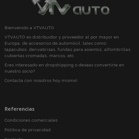
Bienvenido a VTVAUTO
VTVAUTO es distribuidor y proveedor al por mayor en
Europa, de accesorios de automóvil, tales como:
mage-messages
1
Adobe Inc.
tapacubos, derivabrisas, fundas para asientos, alfombrillas,
www.vtvauto.es
cubiertas cromadas, marcos, etc.
Eres interesado en dropshipping o deseas convertirte en
nuestro socio?
Contacta con nosotros hoy mismo!
Referencias
Condiciones comerciales
recently_compared_product_previous
1
Adobe Inc.
www.vtvauto.es
Política de privacidad