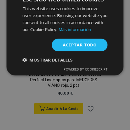
This website uses cookies to improve
Deseos
user experience. By using our website you
consent to all cookies in accordance with
our Cookie Policy.
Más información
ACEPTAR TODO
MOSTRAR DETALLES
POWERED BY COOKIESCRIPT
Cookies
Cookies de
Fundas de asiento universales de ecopiel
estrictamente
rendimiento
Perfect Line+ aptas para MERCEDES
necesarias
VIANO, rojo, 2 pcs
40,00 €
Cookies de
Cookies de
preferencias
funcionalidad
Anadir A La Cesta
Añadir