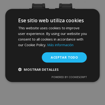
Ese sitio web utiliza cookies
This website uses cookies to improve
user experience. By using our website you
Alfombrillas de goma 3D No.77 para
consent to all cookies in accordance with
LEXUS GS IV 2012-2020 (4 piezas)
our Cookie Policy.
Más información
52,95 €
ACEPTAR TODO
Anadir A La Cesta
MOSTRAR DETALLES
Añadir
POWERED BY COOKIESCRIPT
Cookies
Cookies de
estrictamente
rendimiento
a la
necesarias
Lista
de
Cookies de
Cookies de