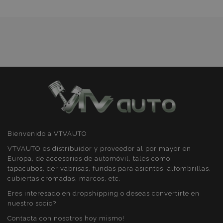
preferencias
funcionalidad
Deseos
Cookies estrictamente necesarias
Cookies de rendimiento
Cookies de preferencias
Cookies de funcionalidad
Bienvenido a VTVAUTO
Strictly necessary cookies allow core website
functionality such as user login and account
VTVAUTO es distribuidor y proveedor al por mayor en
management. The website cannot be used
Europa, de accesorios de automóvil, tales como:
properly without strictly necessary cookies.
tapacubos, derivabrisas, fundas para asientos, alfombrillas,
Proveedor
/
cubiertas cromadas, marcos, etc.
Nombre
Venc
Dominio
Eres interesado en dropshipping o deseas convertirte en
recently_viewed_product
1
Adobe Inc.
nuestro socio?
www.vtvauto.es
Contacta con nosotros hoy mismo!