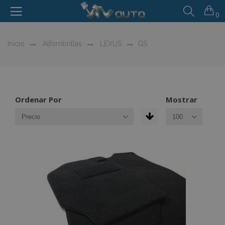
0
Inicio
Alfombrillas
LEXUS
GS
Ordenar Por
Mostrar