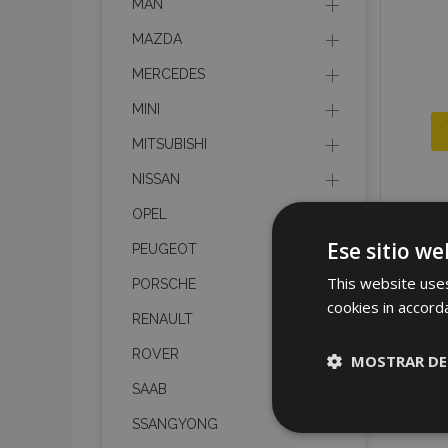
MAN
MAZDA
MERCEDES
MINI
MITSUBISHI
NISSAN
OPEL
Ese sitio we
PEUGEOT
This website uses
PORSCHE
cookies in accord
RENAULT
ROVER
MOSTRAR DE
SAAB
Cookies
SSANGYONG
estrictame