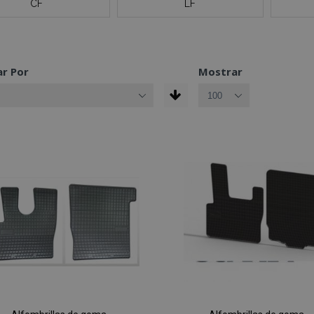
CF
LF
r Por
Mostrar