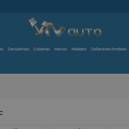
as
Derivabrisas
Cubiertas
Marcos
Maletero
Deflectores frontales
F