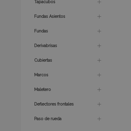
Tapacubos
Fundas Asientos
Fundas
X-Magento-Vary
Derivabrisas
Cubiertas
mage-cache-sessi
Marcos
Maletero
mage-messages
Deflectores frontales
Paso de rueda
recently_compare