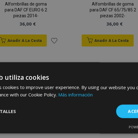
Alfombrillas de goma
Alfombrillas de goma
para DAF CF EURO 6 2
para DAF CF 65/75/85 2
piezas 2014-
piezas 2002-
36,00 €
36,00 €
Anadir A La Cesta
Anadir A La Cesta
Añadir
a la
Lista
b utiliza cookies
 cookies to improve user experience. By using our website you c
de
ance with our Cookie Policy.
Más información
Deseos
TALLES
ACE
POWE
Cookies de
Cookies de
nte
rendimiento
preferencias
f