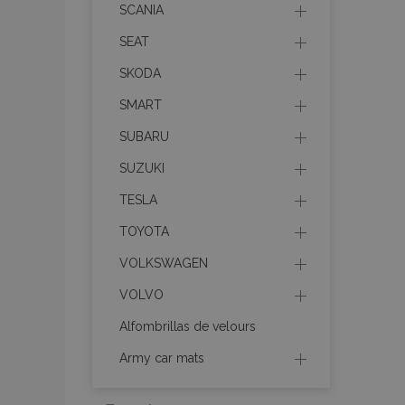
necesaria
SCANIA
SEAT
SKODA
SMART
Cooki
SUBARU
SUZUKI
Strictly necessary c
TESLA
be used properly wit
TOYOTA
Nombre
VOLKSWAGEN
recently_viewed_p
VOLVO
section_data_ids
Alfombrillas de velours
Army car mats
PHPSESSID