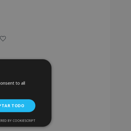
Añadir
a la
Lista
onsent to all
de
Deseos
PTAR TODO
RED BY COOKIESCRIPT
Cookies de
uncionalidad