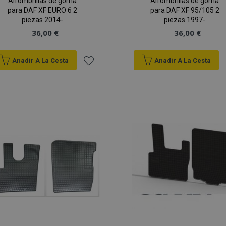
Alfombrillas de goma
Alfombrillas de goma
para DAF XF EURO 6 2
para DAF XF 95/105 2
piezas 2014-
piezas 1997-
36,00 €
36,00 €
Anadir A La Cesta
Anadir A La Cesta
Añadir
a la
Lista
de
Deseos