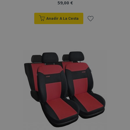
59,00 €
Anadir A La Cesta
Añadir
a la
Lista
de
Deseos