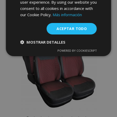
user experience. By using our website you
consent to all cookies in accordance with
Anadir A La Cesta
our Cookie Policy.
Más información
Añadir
ACEPTAR TODO
a la
Lista
MOSTRAR DETALLES
de
POWERED BY COOKIESCRIPT
Cookies
Cookies de
estrictamente
rendimiento
Deseos
necesarias
Cookies de
Cookies de
preferencias
funcionalidad