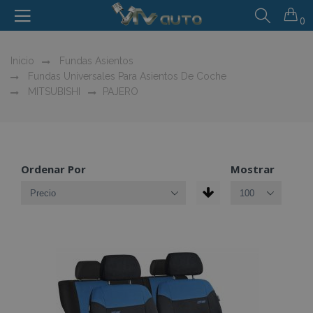
0
Inicio
Fundas Asientos
Fundas Universales Para Asientos De Coche
MITSUBISHI
PAJERO
Ordenar Por
Mostrar