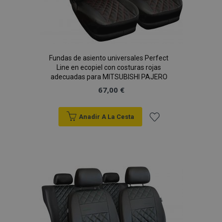
X-Magento-Vary
59 
Adobe Inc.
58 s
www.vtvauto.es
Fundas de asiento universales Perfect
Line en ecopiel con costuras rojas
adecuadas para MITSUBISHI PAJERO
67,00 €
Anadir A La Cesta
Añadir
a la
mage-cache-sessid
1
Adobe Inc.
www.vtvauto.es
Lista
de
Deseos