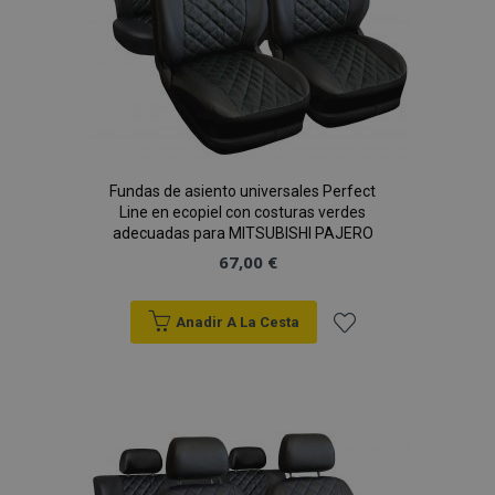
mage-messages
1
Adobe Inc.
www.vtvauto.es
Fundas de asiento universales Perfect
Line en ecopiel con costuras verdes
adecuadas para MITSUBISHI PAJERO
67,00 €
Anadir A La Cesta
Añadir
recently_compared_product_previous
1
Adobe Inc.
a la
www.vtvauto.es
Lista
de