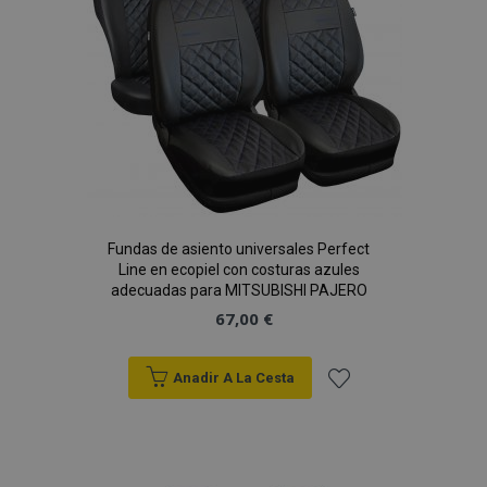
product_data_storage
1
Adobe Inc.
Deseos
www.vtvauto.es
CookieScriptConsent
4 se
CookieScript
www.vtvauto.es
Fundas de asiento universales Perfect
Line en ecopiel con costuras azules
adecuadas para MITSUBISHI PAJERO
67,00 €
Anadir A La Cesta
Añadir
mage-translation-file-version
S
Adobe Inc.
a la
www.vtvauto.es