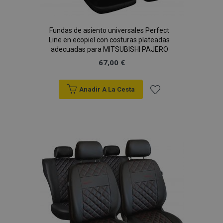
Fundas de asiento universales Perfect
Line en ecopiel con costuras plateadas
PHPSESSID
59 
adecuadas para MITSUBISHI PAJERO
PHP.net
49 s
.vtvauto.es
67,00 €
Política de Privacidad de Google
Anadir A La Cesta
Añadir
a la
Lista
de
Deseos