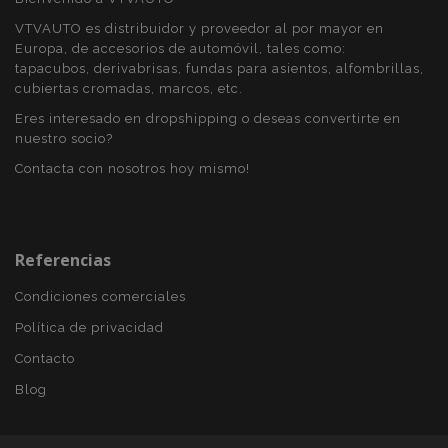
visitada y se
utiliza para
VTVAUTO es distribuidor y proveedor al por mayor en
contar y
Europa, de accesorios de automóvil, tales como:
rastrear páginas
vistas.
tapacubos, derivabrisas, fundas para asientos, alfombrillas,
cubiertas cromadas, marcos, etc.
_ga_5REJF36KHW
.vtvauto.es
1 año 1 mes
Google
Analytics utiliza
Eres interesado en dropshipping o deseas convertirte en
esta cookie par
nuestro socio?
mantener el
estado de la
sesión.
Contacta con nosotros hoy mismo!
Referencias
Condiciones comerciales
Política de privacidad
Contacto
Blog