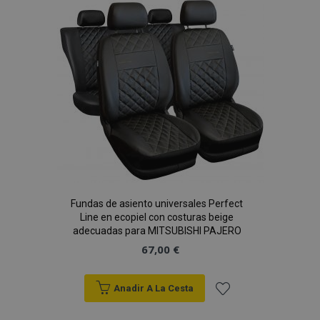
Lista
de
Deseos
recently_viewed_product_previous
1
Adobe Inc.
www.vtvauto.es
Fundas de asiento universales Perfect
recently_compared_product
1
Line en ecopiel con costuras beige
Adobe Inc.
www.vtvauto.es
adecuadas para MITSUBISHI PAJERO
67,00 €
Anadir A La Cesta
Añadir