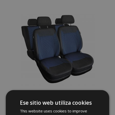
a la
Lista
de
Deseos
Fundas de asiento universales de tela
ROYAL azules adecuadas para Mitsubishi
Ese sitio web utiliza cookies
Pajero
62,00 €
This website uses cookies to improve