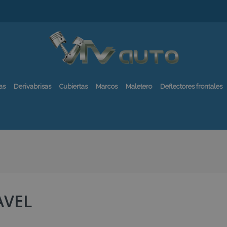
as
Derivabrisas
Cubiertas
Marcos
Maletero
Deflectores frontales
AVEL