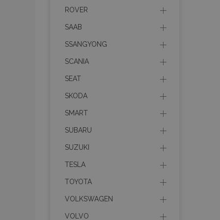
ROVER
PHPSESSID
SAAB
SSANGYONG
SCANIA
SEAT
X-Magento-Vary
SKODA
SMART
SUBARU
mage-cache-sessi
SUZUKI
TESLA
TOYOTA
mage-messages
VOLKSWAGEN
VOLVO