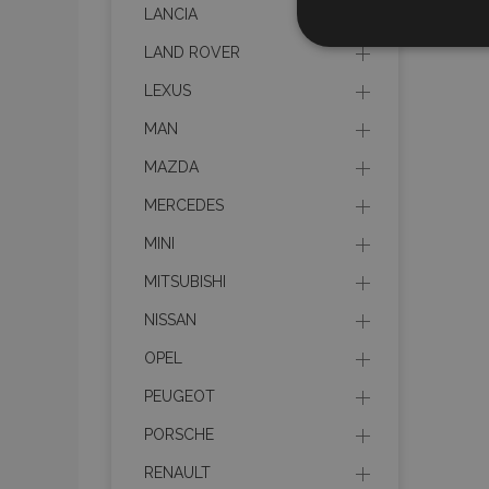
LANCIA
Cookies
estrictame
LAND ROVER
necesaria
LEXUS
MAN
MAZDA
MERCEDES
Cooki
MINI
MITSUBISHI
Strictly necessary c
be used properly wit
NISSAN
Nombre
OPEL
recently_viewed_p
PEUGEOT
PORSCHE
section_data_ids
RENAULT