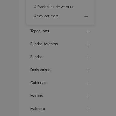
Alfombrillas de velours
recently_compare
Army car mats
product_data_sto
Tapacubos
CookieScriptConse
Fundas Asientos
Fundas
mage-translation-f
Derivabrisas
recently_viewed_p
Cubiertas
Marcos
recently_compare
Maletero