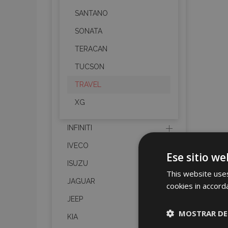
SANTANO
SONATA
TERACAN
TUCSON
TRAVEL
XG
INFINITI
IVECO
Ese sitio we
ISUZU
This website uses
JAGUAR
cookies in accord
JEEP
MOSTRAR DE
KIA