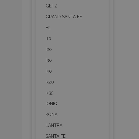
GETZ
GRAND SANTA FE
H1
i10
i20
i30
i40
ix20
ix35
IONIQ
KONA
LANTRA
SANTA FE