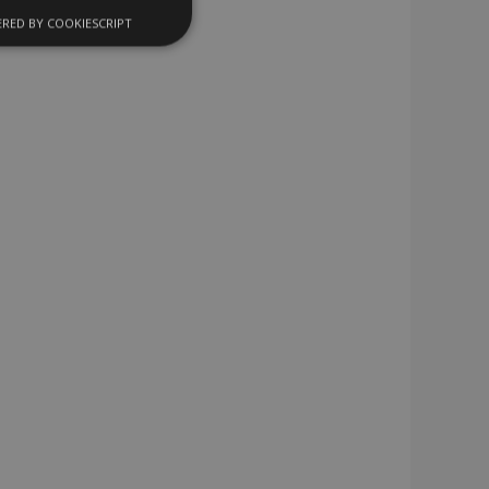
RED BY COOKIESCRIPT
Cookies de
uncionalidad
encias
. The website cannot
 de productos
acilitar la
cífica del cliente
niciadas por el
a lista de deseos,