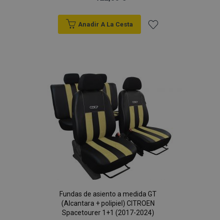
Anadir A La Cesta
Añadir
a la
Lista
de
Deseos
mage-cache-sessid
1
Adobe Inc.
www.vtvauto.es
Fundas de asiento a medida GT
(Alcantara + polipiel) CITROEN
Spacetourer 1+1 (2017-2024)