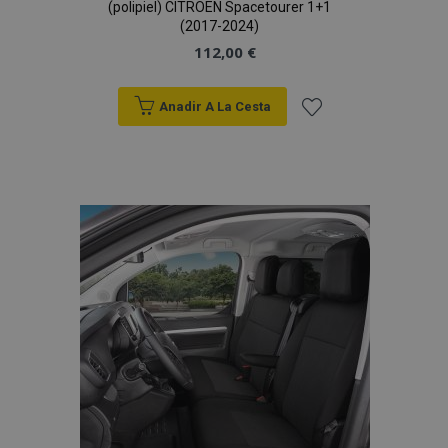
(polipiel) CITROEN Spacetourer 1+1
(2017-2024)
112,00 €
Anadir A La Cesta
Añadir
a la
Lista
de
Deseos