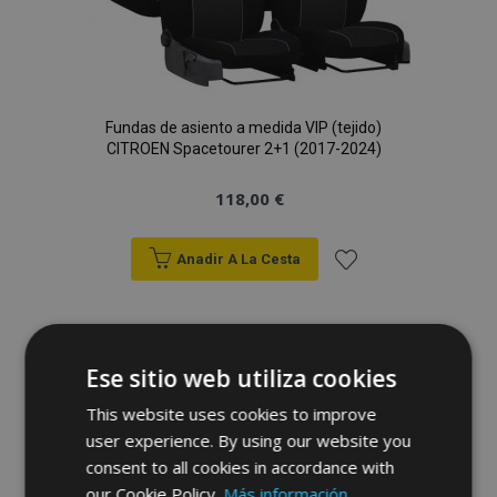
Fundas de asiento a medida VIP (tejido)
CITROEN Spacetourer 2+1 (2017-2024)
118,00 €
Anadir A La Cesta
Añadir
a la
Ese sitio web utiliza cookies
Lista
This website uses cookies to improve
de
user experience. By using our website you
consent to all cookies in accordance with
Deseos
our Cookie Policy.
Más información