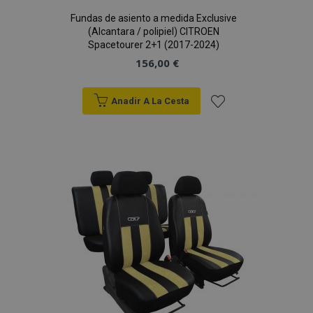
vistas.
Fundas de asiento a medida Exclusive
_ga_5REJF36KHW
.vtvauto.es
1 año 1 mes
Google
(Alcantara / polipiel) CITROEN
Analytics utiliza
Spacetourer 2+1 (2017-2024)
esta cookie par
mantener el
156,00 €
estado de la
sesión.
Anadir A La Cesta
Añadir
a la
Lista
de
Deseos