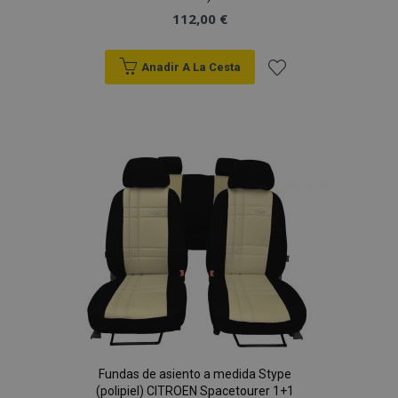
112,00 €
Anadir A La Cesta
Añadir
a la
Lista
de
Deseos
Fundas de asiento a medida Stype
(polipiel) CITROEN Spacetourer 1+1