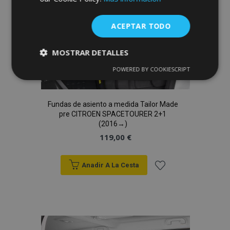
ACEPTAR TODO
MOSTRAR DETALLES
POWERED BY COOKIESCRIPT
Cookies
Cookies de
estrictamente
rendimiento
necesarias
Fundas de asiento a medida Tailor Made
pre CITROEN SPACETOURER 2+1
(2016→)
Cookies de
Cookies de
119,00 €
preferencias
funcionalidad
Anadir A La Cesta
Añadir
a la
Cookies estrictamente necesarias
Lista
Cookies de rendimiento