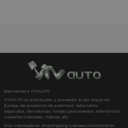
Lista
mage-cache-sessid
1
Adobe Inc.
de
www.vtvauto.es
Deseos
mage-messages
1
Adobe Inc.
www.vtvauto.es
Bienvenido a VTVAUTO
VTVAUTO es distribuidor y proveedor al por mayor en
Europa, de accesorios de automóvil, tales como:
tapacubos, derivabrisas, fundas para asientos, alfombrillas,
cubiertas cromadas, marcos, etc.
Eres interesado en dropshipping o deseas convertirte en