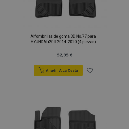
section_data_ids
1
Adobe Inc.
www.vtvauto.es
Alfombrillas de goma 3D No.77 para
HYUNDAI i20 II 2014-2020 (4 piezas)
52,95 €
Anadir A La Cesta
PHPSESSID
59 
PHP.net
49 s
.vtvauto.es
Añadir
Política de Privacidad de Google
a la
Lista
de
Deseos