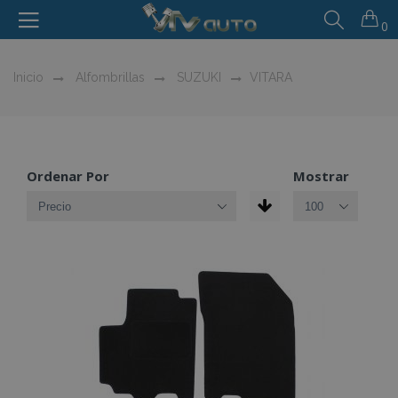
0
Inicio
Alfombrillas
SUZUKI
VITARA
Ordenar Por
Mostrar