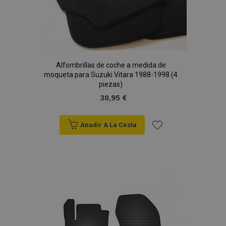
Deseos
Alfombrillas de coche a medida de
moqueta para Suzuki Vitara 1988-1998 (4
piezas)
30,95 €
Anadir A La Cesta
Añadir
a la
Lista
de
Deseos