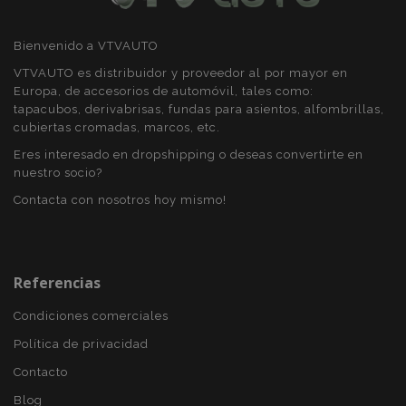
Bienvenido a VTVAUTO
X-Magento-Vary
59 
Adobe Inc.
VTVAUTO es distribuidor y proveedor al por mayor en
58 s
www.vtvauto.es
Europa, de accesorios de automóvil, tales como:
tapacubos, derivabrisas, fundas para asientos, alfombrillas,
cubiertas cromadas, marcos, etc.
Eres interesado en dropshipping o deseas convertirte en
nuestro socio?
Contacta con nosotros hoy mismo!
Referencias
mage-cache-sessid
1
Adobe Inc.
Condiciones comerciales
www.vtvauto.es
Política de privacidad
Contacto
Blog