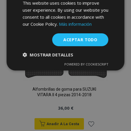
Lista
This website uses cookies to improve
user experience. By using our website you
de
consent to all cookies in accordance with
Deseos
our Cookie Policy.
Más información
ACEPTAR TODO
MOSTRAR DETALLES
POWERED BY COOKIESCRIPT
Cookies
Cookies de
estrictamente
rendimiento
necesarias
Alfombrillas de goma para SUZUKI
VITARA II 4 piezas 2014-2018
Cookies de
Cookies de
preferencias
funcionalidad
36,00 €
Anadir A La Cesta