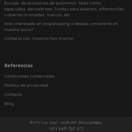
Europa, de accesorios de automóvil, tales como:
tapacubos, derivabrisas, fundas para asientos, alfombrillas,
cubiertas cromadas, marcos, etc.
PHPSESSID
59 
PHP.net
Eres interesado en dropshipping o deseas convertirte en
49 s
.vtvauto.es
nuestro socio?
Política de Privacidad de Google
Contacta con nosotros hoy mismo!
Referencias
Condiciones comerciales
Política de privacidad
Contacto
Blog
© VTV s.r.o. 2010 - 2026 VAT: SK2023166904
+421 948 797 373