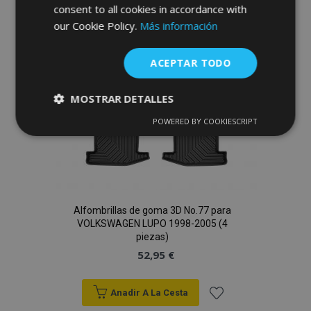
Lista
consent to all cookies in accordance with
our Cookie Policy.
Más información
de
Deseos
ACEPTAR TODO
MOSTRAR DETALLES
POWERED BY COOKIESCRIPT
Cookies
Cookies de
estrictamente
rendimiento
necesarias
Cookies de
Cookies de
Alfombrillas de goma 3D No.77 para
preferencias
funcionalidad
VOLKSWAGEN LUPO 1998-2005 (4
piezas)
52,95 €
Anadir A La Cesta