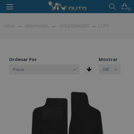
0
Inicio
Alfombrillas
VOLKSWAGEN
LUPO
Ordenar Por
Mostrar