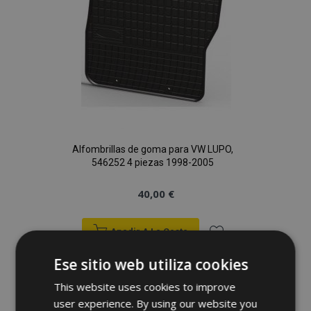
Alfombrillas de goma para VW LUPO,
546252 4 piezas 1998-2005
40,00 €
Anadir A La Cesta
Añadir
Ese sitio web utiliza cookies
a la
This website uses cookies to improve
user experience. By using our website you