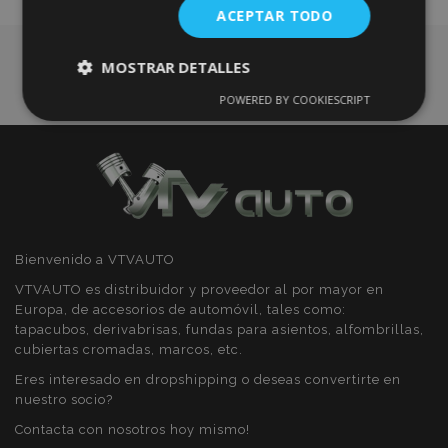
ACEPTAR TODO
Deseos
MOSTRAR DETALLES
POWERED BY COOKIESCRIPT
Cookies
Cookies de
estrictamente
rendimiento
necesarias
Cookies de
Cookies de
preferencias
funcionalidad
Bienvenido a VTVAUTO
VTVAUTO es distribuidor y proveedor al por mayor en
Europa, de accesorios de automóvil, tales como:
tapacubos, derivabrisas, fundas para asientos, alfombrillas,
cubiertas cromadas, marcos, etc.
Cookies estrictamente necesarias
Eres interesado en dropshipping o deseas convertirte en
nuestro socio?
Cookies de rendimiento
Contacta con nosotros hoy mismo!
Cookies de preferencias