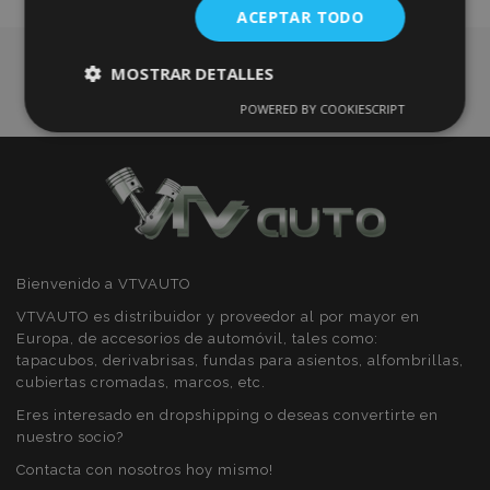
ACEPTAR TODO
Deseos
MOSTRAR DETALLES
POWERED BY COOKIESCRIPT
Cookies
Cookies de
estrictamente
rendimiento
necesarias
Cookies de
Cookies de
preferencias
funcionalidad
Bienvenido a VTVAUTO
VTVAUTO es distribuidor y proveedor al por mayor en
Europa, de accesorios de automóvil, tales como:
tapacubos, derivabrisas, fundas para asientos, alfombrillas,
cubiertas cromadas, marcos, etc.
Cookies estrictamente necesarias
Eres interesado en dropshipping o deseas convertirte en
nuestro socio?
Cookies de rendimiento
Contacta con nosotros hoy mismo!
Cookies de preferencias