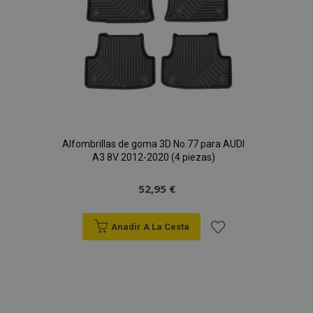
Alfombrillas de goma 3D No.77 para AUDI
A3 8V 2012-2020 (4 piezas)
52,95 €
X-Magento-Vary
59 
Adobe Inc.
58 s
www.vtvauto.es
Anadir A La Cesta
Añadir
a la
Lista