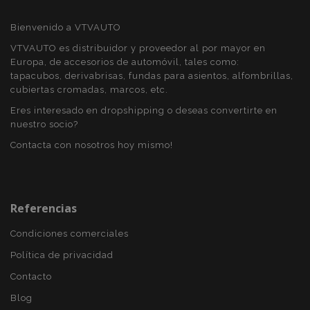
recently_viewed_product_previous
1
Adobe Inc.
www.vtvauto.es
Bienvenido a VTVAUTO
VTVAUTO es distribuidor y proveedor al por mayor en
Europa, de accesorios de automóvil, tales como:
recently_compared_product
1
Adobe Inc.
tapacubos, derivabrisas, fundas para asientos, alfombrillas,
www.vtvauto.es
cubiertas cromadas, marcos, etc.
Eres interesado en dropshipping o deseas convertirte en
nuestro socio?
Contacta con nosotros hoy mismo!
Proveedor
/
Nombre
Vencimiento
Descripción
Dominio
Proveedor
Nombre
Vencimiento
Descripción
/
Dominio
Referencias
form_key
Sesión
Esta cookie se
Adobe Inc.
Proveedor
/
Nombre
Vencimiento
Descripción
utiliza para
www.vtvauto.es
_gat
57 segundos
Este nombre de
Google
Dominio
facilitar el
Condiciones comerciales
cookie está
LLC
almacenamien
asociado con
.vtvauto.es
IDE
1 año 4
Esta cookie
Google LLC
en caché de
Google
Política de privacidad
semanas
es
.doubleclick.net
contenido en e
Universal
establecida
navegador par
Analytics, de
por
Contacto
que las páginas
acuerdo con la
Doubleclick
se carguen má
documentación
y lleva a
Blog
rápido.
se utiliza para
cabo