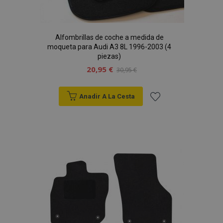
Alfombrillas de coche a medida de
moqueta para Audi A3 8L 1996-2003 (4
piezas)
20,95 €
30,95 €
Anadir A La Cesta
Añadir
a la
Lista
de
Deseos