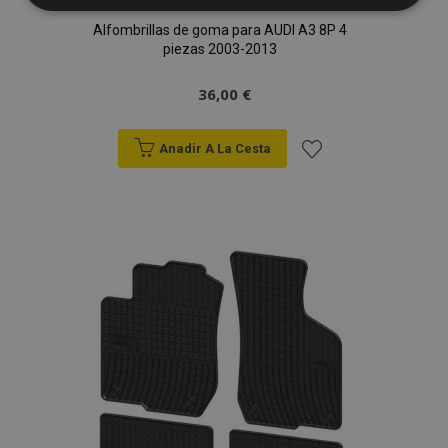
estrictamente
rendimiento
necesarias
Alfombrillas de goma para AUDI A3 8P 4
piezas 2003-2013
36,00 €
Cookies de
Cookies de
preferencias
funcionalidad
Anadir A La Cesta
Añadir
a la
Lista
Cookies estrictamente necesarias
Cookies de rendimiento
de
Cookies de preferencias
Deseos
Cookies de funcionalidad
Strictly necessary cookies allow core website
functionality such as user login and account
management. The website cannot be used
properly without strictly necessary cookies.