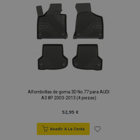
de
Deseos
mage-cache-sessid
1
Adobe Inc.
www.vtvauto.es
Alfombrillas de goma 3D No.77 para AUDI
A3 8P 2003-2013 (4 piezas)
mage-messages
1
Adobe Inc.
52,95 €
www.vtvauto.es
Anadir A La Cesta