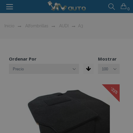
0
Inicio
Alfombrillas
AUDI
A3
Ordenar Por
Mostrar
-33%