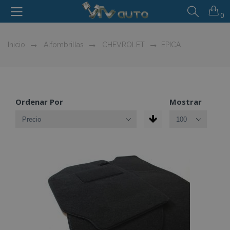
0
Inicio
Alfombrillas
CHEVROLET
EPICA
Ordenar Por
Mostrar