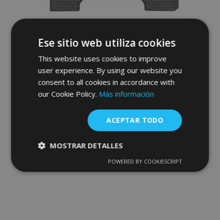
Ese sitio web utiliza cookies
This website uses cookies to improve
user experience. By using our website you
Alfombrillas de goma para CHEVROLET
consent to all cookies in accordance with
EPICA 2006-2014 (4 piezas)
our Cookie Policy.
Más información
40,00 €
ACEPTAR TODO
Anadir A La Cesta
MOSTRAR DETALLES
Añadir
POWERED BY COOKIESCRIPT
Cookies
Cookies de
estrictamente
rendimiento
a la
necesarias
Lista
de
Cookies de
Cookies de