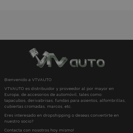
preferencias
funcionalidad
Deseos
Cookies estrictamente necesarias
Cookies de rendimiento
Cookies de preferencias
Cookies de funcionalidad
Bienvenido a VTVAUTO
Strictly necessary cookies allow core website
functionality such as user login and account
VTVAUTO es distribuidor y proveedor al por mayor en
management. The website cannot be used
Europa, de accesorios de automóvil, tales como:
properly without strictly necessary cookies.
tapacubos, derivabrisas, fundas para asientos, alfombrillas,
Proveedor
/
cubiertas cromadas, marcos, etc.
Nombre
Venc
Dominio
Eres interesado en dropshipping o deseas convertirte en
recently_viewed_product
1
Adobe Inc.
nuestro socio?
www.vtvauto.es
Contacta con nosotros hoy mismo!