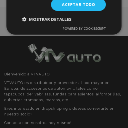
ACEPTAR TODO
Deseos
MOSTRAR DETALLES
POWERED BY COOKIESCRIPT
Cookies
Cookies de
estrictamente
rendimiento
necesarias
Cookies de
Cookies de
preferencias
funcionalidad
Bienvenido a VTVAUTO
VTVAUTO es distribuidor y proveedor al por mayor en
Europa, de accesorios de automóvil, tales como:
tapacubos, derivabrisas, fundas para asientos, alfombrillas,
cubiertas cromadas, marcos, etc.
Cookies estrictamente necesarias
Eres interesado en dropshipping o deseas convertirte en
nuestro socio?
Cookies de rendimiento
Contacta con nosotros hoy mismo!
Cookies de preferencias