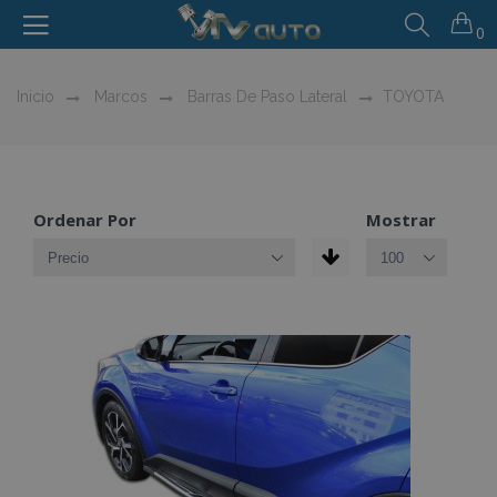
0
Inicio
Marcos
Barras De Paso Lateral
TOYOTA
Ordenar Por
Mostrar