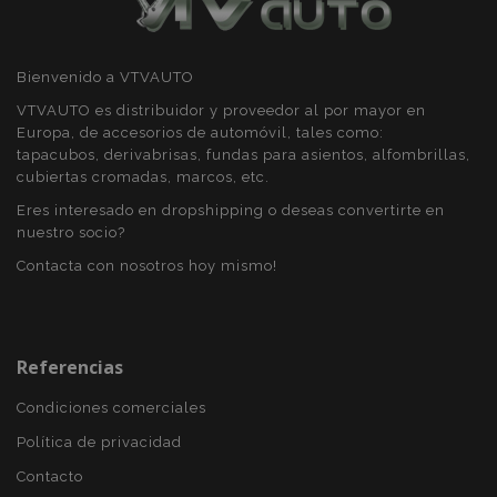
Bienvenido a VTVAUTO
VTVAUTO es distribuidor y proveedor al por mayor en
Europa, de accesorios de automóvil, tales como:
PHPSESSID
59 
PHP.net
tapacubos, derivabrisas, fundas para asientos, alfombrillas,
49 s
.vtvauto.es
cubiertas cromadas, marcos, etc.
Política de Privacidad de Google
Eres interesado en dropshipping o deseas convertirte en
nuestro socio?
Contacta con nosotros hoy mismo!
Referencias
Condiciones comerciales
Política de privacidad
Contacto