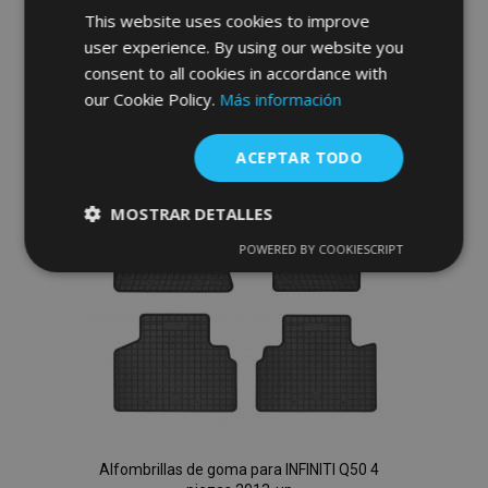
Anadir A La Cesta
This website uses cookies to improve
user experience. By using our website you
Añadir
consent to all cookies in accordance with
a la
our Cookie Policy.
Más información
Lista
ACEPTAR TODO
de
MOSTRAR DETALLES
Deseos
POWERED BY COOKIESCRIPT
Cookies
Cookies de
estrictamente
rendimiento
necesarias
Cookies de
Cookies de
preferencias
funcionalidad
Alfombrillas de goma para INFINITI Q50 4