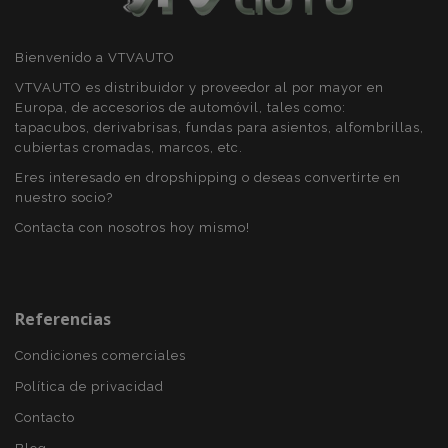
Bienvenido a VTVAUTO
X-Magento-Vary
59 
Adobe Inc.
58 s
VTVAUTO es distribuidor y proveedor al por mayor en
www.vtvauto.es
Europa, de accesorios de automóvil, tales como:
tapacubos, derivabrisas, fundas para asientos, alfombrillas,
cubiertas cromadas, marcos, etc.
Eres interesado en dropshipping o deseas convertirte en
nuestro socio?
Contacta con nosotros hoy mismo!
Referencias
mage-cache-sessid
1
Adobe Inc.
www.vtvauto.es
Condiciones comerciales
Política de privacidad
Contacto