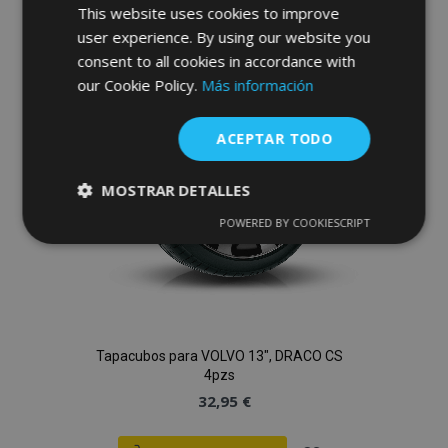
This website uses cookies to improve
a la
user experience. By using our website you
Lista
consent to all cookies in accordance with
our Cookie Policy.
Más información
de
Deseos
ACEPTAR TODO
MOSTRAR DETALLES
POWERED BY COOKIESCRIPT
Cookies
Cookies de
estrictamente
rendimiento
necesarias
Cookies de
Cookies de
Tapacubos para VOLVO 13", DRACO CS
preferencias
funcionalidad
4pzs
32,95 €