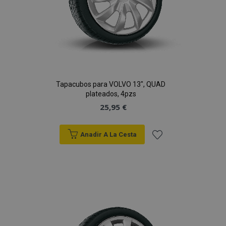
Tapacubos para VOLVO 13", QUAD
plateados, 4pzs
25,95 €
Anadir A La Cesta
Añadir
a la
Lista
de