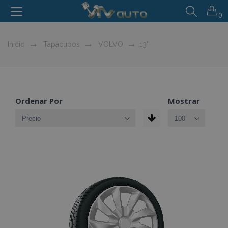
0
Inicio
Tapacubos
VOLVO
13"
Ordenar Por
Mostrar