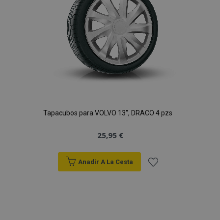
Deseos
Tapacubos para VOLVO 13", DRACO 4 pzs
25,95 €
Anadir A La Cesta
Añadir
a la
Lista