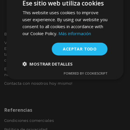
Ese sitio web utiliza cookies
This website uses cookies to improve
user experience. By using our website you
consent to all cookies in accordance with
our Cookie Policy.
Más información
Bienvenido a VTVAUTO
VTVAUTO es distribuidor y proveedor al por mayor en
ACEPTAR TODO
Europa, de accesorios de automóvil, tales como:
tapacubos, derivabrisas, fundas para asientos, alfombrillas,
cubiertas cromadas, marcos, etc.
MOSTRAR DETALLES
Eres interesado en dropshipping o deseas convertirte en
POWERED BY COOKIESCRIPT
nuestro socio?
Cookies
Cookies de
estrictamente
rendimiento
Contacta con nosotros hoy mismo!
necesarias
Cookies de
Cookies de
Referencias
preferencias
funcionalidad
Condiciones comerciales
Política de privacidad