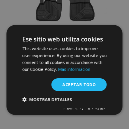
Deseos
Ese sitio web utiliza cookies
This website uses cookies to improve
user experience. By using our website you
consent to all cookies in accordance with
our Cookie Policy.
Más información
Alfombrillas de goma 3D No.77 para
RENAULT ZOE hatchback 2012-up (4
ACEPTAR TODO
piezas)
52,95 €
MOSTRAR DETALLES
POWERED BY COOKIESCRIPT
Anadir A La Cesta
Cookies
Cookies de
estrictamente
rendimiento
Añadir
necesarias