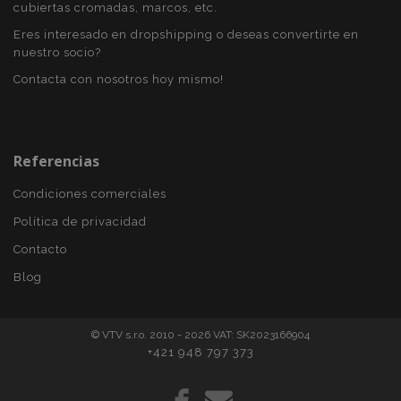
recently_viewed_product
1
Adobe Inc.
cubiertas cromadas, marcos, etc.
www.vtvauto.es
Eres interesado en dropshipping o deseas convertirte en
nuestro socio?
Contacta con nosotros hoy mismo!
section_data_ids
1
Adobe Inc.
www.vtvauto.es
Referencias
Condiciones comerciales
Política de privacidad
Contacto
PHPSESSID
59 
PHP.net
49 s
.vtvauto.es
Blog
Política de Privacidad de Google
© VTV s.r.o. 2010 - 2026 VAT: SK2023166904
+421 948 797 373