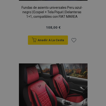
Fundas de asiento universales Peru azul-
negro | Ecopiel + Tela Piqué | Delanteras
1+1, compatibles con FIAT MAREA
108,00 €
recently_viewed_product_previous
1
Adobe Inc.
www.vtvauto.es
Anadir A La Cesta
Añadir
a la
recently_compared_product
1
Adobe Inc.
www.vtvauto.es
Lista
de
Deseos
Proveedor
/
Nombre
Vencimiento
Descripción
Dominio
Proveedor
Nombre
Vencimiento
Descripción
/
Dominio