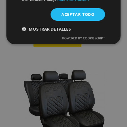
Fundas de asiento universales Perfect
Line en ecopiel con costuras azules
adecuadas para FIAT MAREA
ACEPTAR TODO
67,00 €
MOSTRAR DETALLES
POWERED BY COOKIESCRIPT
Cookies
Cookies de
Anadir A La Cesta
estrictamente
rendimiento
necesarias
Añadir
a la
Cookies de
Cookies de
Lista
preferencias
funcionalidad
de
Deseos
Cookies estrictamente necesarias
Cookies de rendimiento