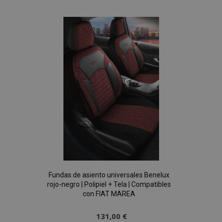
a la
vistas.
_ga_5REJF36KHW
.vtvauto.es
1 año 1 mes
Google
Lista
Analytics utiliza
esta cookie par
mantener el
de
estado de la
sesión.
Deseos
Fundas de asiento universales Benelux
rojo-negro | Polipiel + Tela | Compatibles
con FIAT MAREA
131,00 €