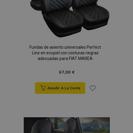
PHPSESSID
59 
PHP.net
49 s
.vtvauto.es
Política de Privacidad de Google
Fundas de asiento universales Perfect
Line en ecopiel con costuras negras
adecuadas para FIAT MAREA
67,00 €
Anadir A La Cesta
Añadir
a la
Lista
X-Magento-Vary
59 
Adobe Inc.
58 s
www.vtvauto.es