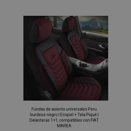
a la
mage-messages
1
Adobe Inc.
www.vtvauto.es
Lista
de
Deseos
recently_compared_product_previous
1
Adobe Inc.
www.vtvauto.es
Fundas de asiento universales Peru
burdeos-negro | Ecopiel + Tela Piqué |
product_data_storage
1
Adobe Inc.
Delanteras 1+1, compatibles con FIAT
www.vtvauto.es
MAREA