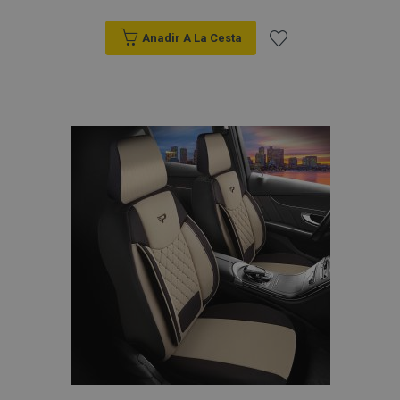
Anadir A La Cesta
Añadir
a la
Lista
de
Deseos