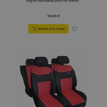
negras adecuadas para Fiat Marea
59,00 €
Anadir A La Cesta
Añadir
a la
Lista
de
Deseos