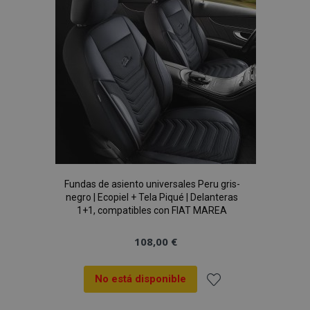
de
Deseos
mage-cache-sessid
1
Adobe Inc.
Fundas de asiento universales Peru gris-
www.vtvauto.es
negro | Ecopiel + Tela Piqué | Delanteras
1+1, compatibles con FIAT MAREA
108,00 €
No está disponible
Añadir