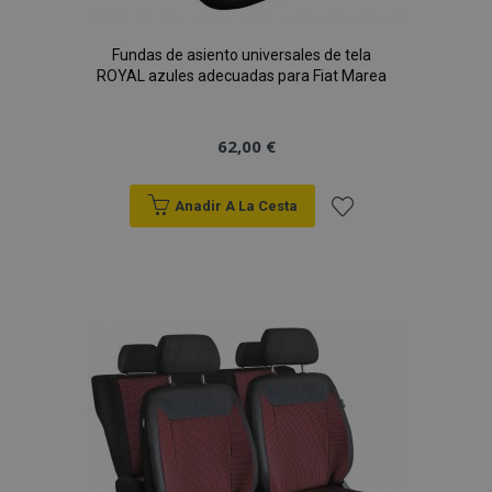
Fundas de asiento universales de tela
ROYAL azules adecuadas para Fiat Marea
62,00 €
Anadir A La Cesta
Añadir
a la
Lista
de
Deseos