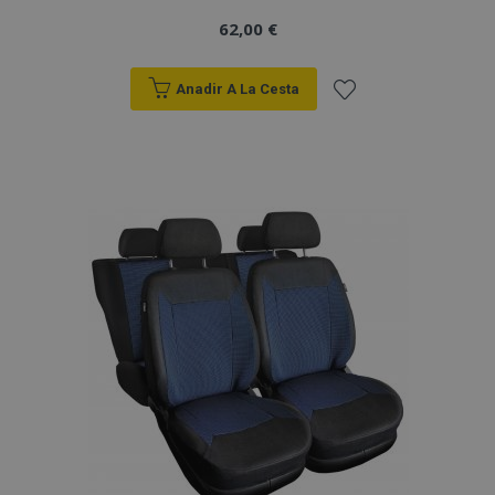
62,00 €
Anadir A La Cesta
Añadir
a la
Lista
de
Deseos