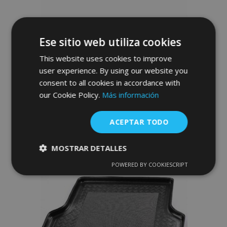
Alfombra de maletero de plástico para
Ese sitio web utiliza cookies
NISSAN Almera Sedan 4 puertas 2000
This website uses cookies to improve
34,00 €
user experience. By using our website you
consent to all cookies in accordance with
our Cookie Policy.
Más información
Anadir A La Cesta
Añadir
ACEPTAR TODO
a la
MOSTRAR DETALLES
Lista
POWERED BY COOKIESCRIPT
Cookies
Cookies de
de
estrictamente
rendimiento
necesarias
Deseos
Cookies de
Cookies de