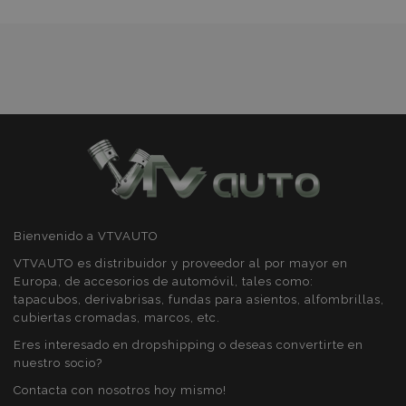
Deseos
section_data_ids
1
Adobe Inc.
www.vtvauto.es
PHPSESSID
59 
PHP.net
49 s
.vtvauto.es
Política de Privacidad de Google
Bienvenido a VTVAUTO
VTVAUTO es distribuidor y proveedor al por mayor en
Europa, de accesorios de automóvil, tales como:
tapacubos, derivabrisas, fundas para asientos, alfombrillas,
cubiertas cromadas, marcos, etc.
Eres interesado en dropshipping o deseas convertirte en
nuestro socio?
Contacta con nosotros hoy mismo!