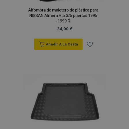
Alfombra de maletero de plástico para
NISSAN Almera Htb 3/5 puertas 1995
-1999 R
34,00 €
Anadir A La Cesta
Añadir
a la
Lista
de
Deseos