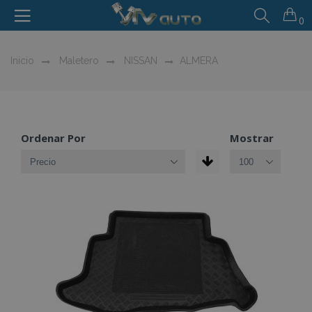
0
Inicio
Maletero
NISSAN
ALMERA
Ordenar Por
Mostrar