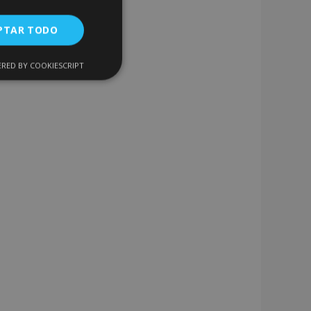
PTAR TODO
RED BY COOKIESCRIPT
Cookies de
uncionalidad
encias
. The website cannot
 de productos
acilitar la