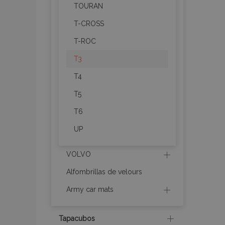
mage-messages
TOURAN
T-CROSS
T-ROC
recently_compare
T3
T4
product_data_sto
T5
CookieScriptConse
T6
UP
mage-translation-f
VOLVO
Alfombrillas de velours
Army car mats
recently_viewed_p
Tapacubos
recently_compare