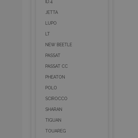
ID.4
JETTA
section_data_ids
LUPO
LT
PHPSESSID
NEW BEETLE
PASSAT
PASSAT CC
PHEATON
X-Magento-Vary
POLO
SCIROCCO
mage-cache-sessi
SHARAN
TIGUAN
TOUAREG