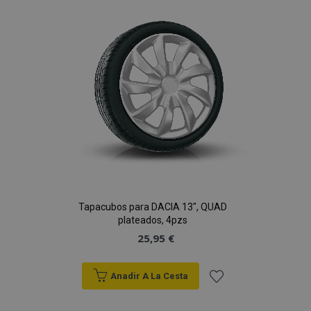
Lista
de
Deseos
Tapacubos para DACIA 13", QUAD
plateados, 4pzs
25,95 €
Anadir A La Cesta
Añadir