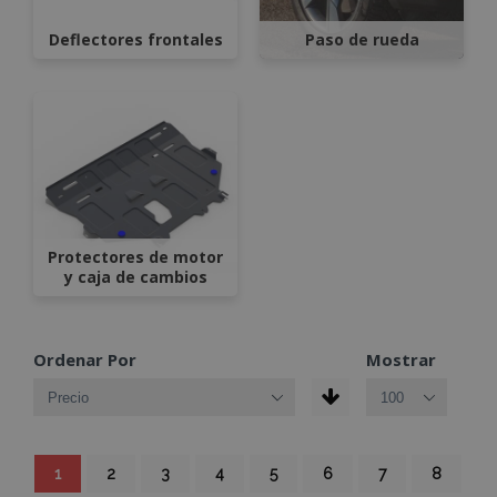
Deflectores frontales
Paso de rueda
Protectores de motor
y caja de cambios
Ordenar Por
Mostrar
Página
Actualmente
Página
Página
Página
Página
Página
Página
Página
1
2
3
4
5
6
7
8
estás
leyendo