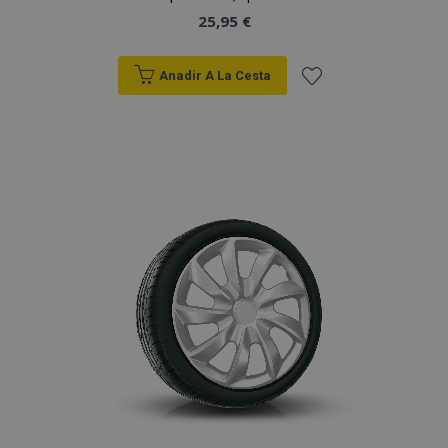
25,95 €
Anadir A La Cesta
Añadir
a la
Lista
de
Deseos