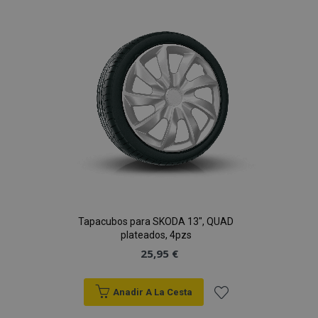
Lista
de
Deseos
Tapacubos para SKODA 13", QUAD
plateados, 4pzs
25,95 €
Anadir A La Cesta