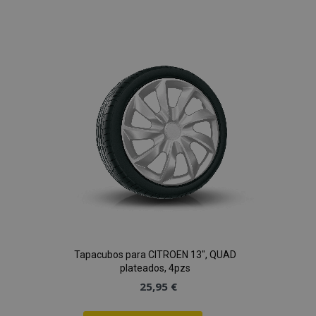
a la
Lista
de
Deseos
Tapacubos para CITROEN 13", QUAD
plateados, 4pzs
25,95 €