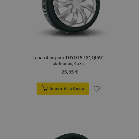
Tapacubos para TOYOTA 13", QUAD
plateados, 4pzs
25,95 €
Anadir A La Cesta
Añadir
a la
Lista
de