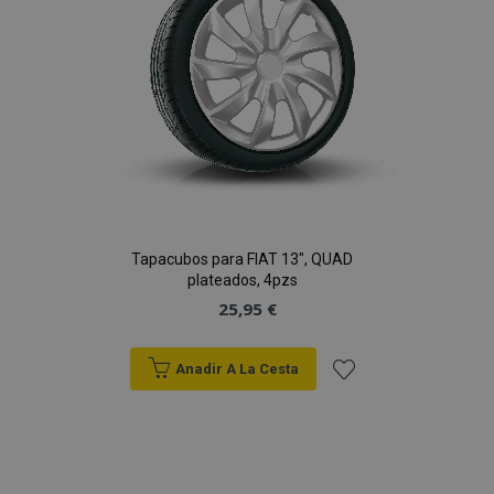
Deseos
Tapacubos para FIAT 13", QUAD
plateados, 4pzs
25,95 €
Anadir A La Cesta
Añadir
a la