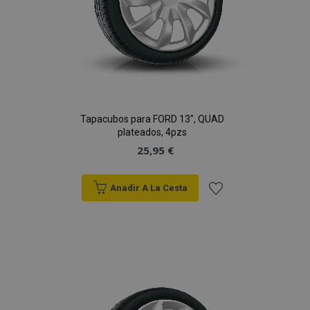
vistas.
_ga_5REJF36KHW
.vtvauto.es
1 año 1 mes
Google
Analytics utiliza
esta cookie par
mantener el
estado de la
sesión.
Tapacubos para FORD 13", QUAD
plateados, 4pzs
25,95 €
Anadir A La Cesta
Añadir
a la
Lista
de