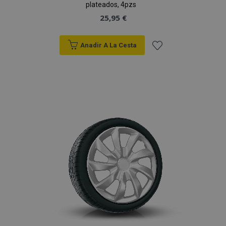
plateados, 4pzs
25,95 €
Anadir A La Cesta
Añadir
a la
Lista
de
Deseos