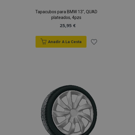
Tapacubos para BMW 13", QUAD
plateados, 4pzs
25,95 €
Anadir A La Cesta
Añadir
a la
Lista
de
Deseos