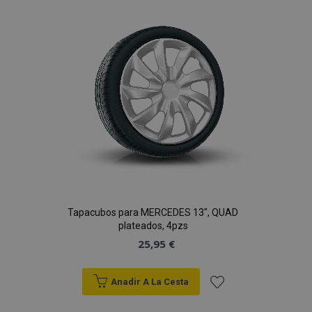
Lista
de
Deseos
mage-cache-sessid
1
Adobe Inc.
www.vtvauto.es
Tapacubos para MERCEDES 13", QUAD
plateados, 4pzs
25,95 €
Anadir A La Cesta
Añadir