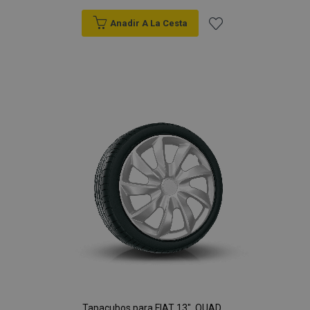
Anadir A La Cesta
Añadir
a la
Lista
de
Deseos
Tapacubos para FIAT 13", QUAD