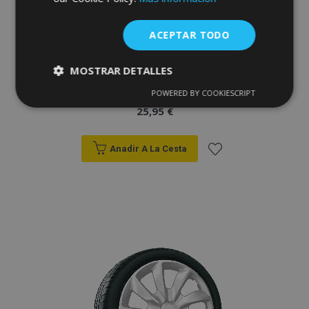
ACEPTAR TODO
MOSTRAR DETALLES
Tapacubos para OPEL 13", QUAD
plateados, 4pzs
POWERED BY COOKIESCRIPT
Cookies
Cookies de
estrictamente
rendimiento
25,95 €
necesarias
Anadir A La Cesta
Añadir
Cookies de
Cookies de
preferencias
funcionalidad
a la
Lista
de
Deseos
Cookies estrictamente necesarias
Cookies de rendimiento