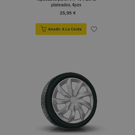
plateados, 4pzs
25,95 €
Anadir A La Cesta
Añadir
a la
Lista
de
Deseos