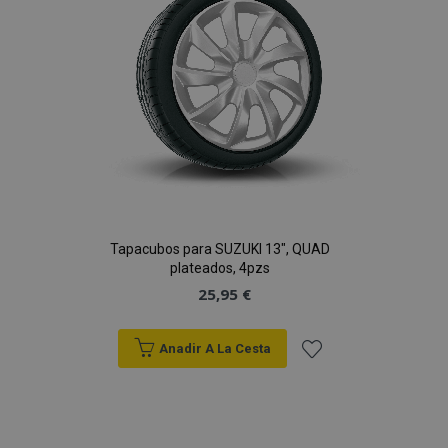
Deseos
Tapacubos para SUZUKI 13", QUAD
plateados, 4pzs
25,95 €
Anadir A La Cesta
Añadir
a la