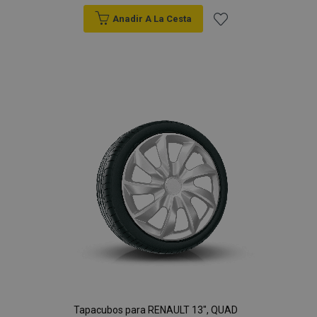
Anadir A La Cesta
Añadir
a la
Lista
de
Deseos
Tapacubos para RENAULT 13", QUAD