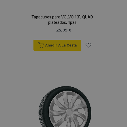
Tapacubos para VOLVO 13", QUAD
plateados, 4pzs
25,95 €
Anadir A La Cesta
Añadir
a la
Lista
de
Deseos