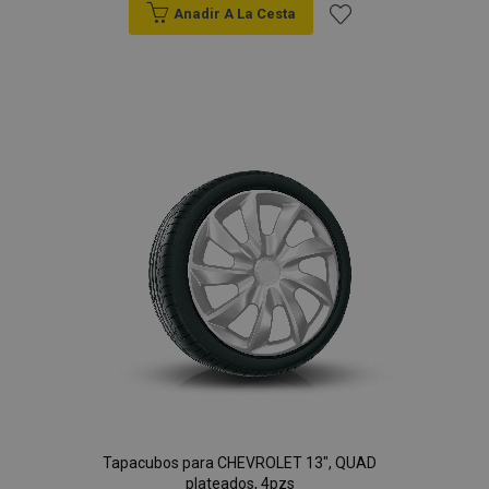
Anadir A La Cesta
Añadir
a la
Lista
de
Deseos
Tapacubos para CHEVROLET 13", QUAD
plateados, 4pzs