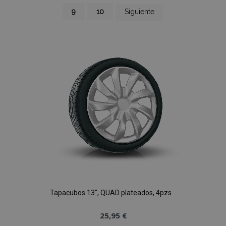
página
Página
Página
Página
9
10
Siguiente
Tapacubos 13", QUAD plateados, 4pzs
25,95 €