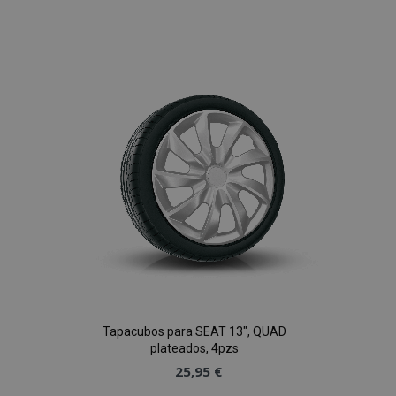
Añadir
a la
Lista
de
Deseos
Tapacubos para SEAT 13", QUAD
plateados, 4pzs
25,95 €