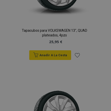
Tapacubos para VOLKSWAGEN 13", QUAD
plateados, 4pzs
25,95 €
Anadir A La Cesta
Añadir
a la
Lista
de
Deseos