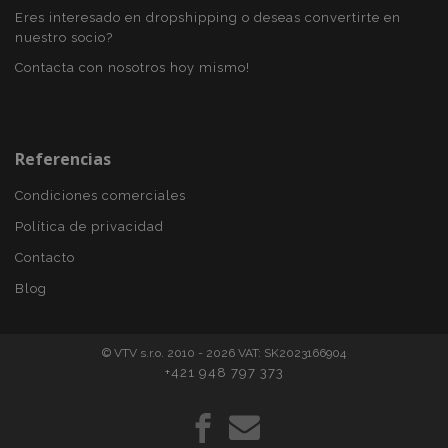
Eres interesado en dropshipping o deseas convertirte en
nuestro socio?
Contacta con nosotros hoy mismo!
mage-translation-file-version
S
Adobe Inc.
www.vtvauto.es
Referencias
Condiciones comerciales
Política de privacidad
Contacto
Blog
© VTV s.r.o. 2010 - 2026 VAT: SK2023166904
+421 948 797 373
recently_viewed_product_previous
1
Adobe Inc.
www.vtvauto.es