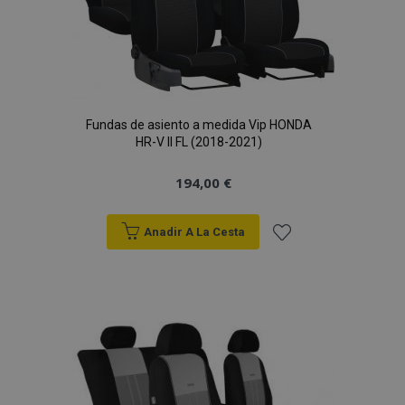
Fundas de asiento a medida Vip HONDA
HR-V II FL (2018-2021)
194,00 €
Anadir A La Cesta
Añadir
a la
Lista
de