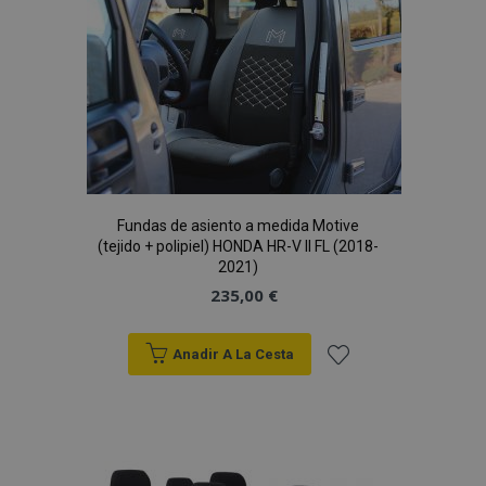
Lista
www.vtvauto.es
de
Deseos
section_data_ids
1
Adobe Inc.
www.vtvauto.es
Fundas de asiento a medida Motive
(tejido + polipiel) HONDA HR-V II FL (2018-
2021)
235,00 €
PHPSESSID
59 
PHP.net
49 s
.vtvauto.es
Política de Privacidad de Google
Anadir A La Cesta
Añadir
a la
Lista