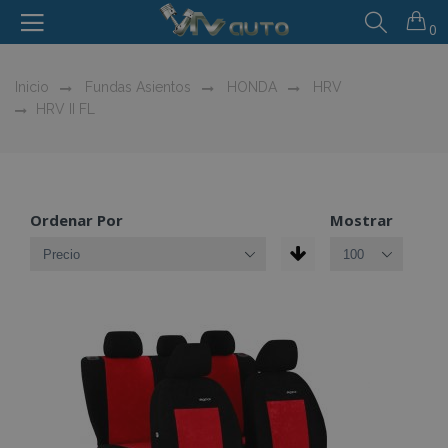
0
Inicio
Fundas Asientos
HONDA
HRV
HRV II FL
Ordenar Por
Mostrar