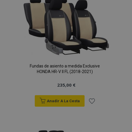
de
Deseos
X-Magento-Vary
59 
Adobe Inc.
Fundas de asiento a medida Exclusive
58 s
www.vtvauto.es
HONDA HR-V II FL (2018-2021)
235,00 €
Anadir A La Cesta
Añadir
a la