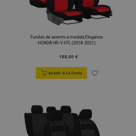
Fundas de asiento a medida Elegance
HONDA HR-V II FL (2018-2021)
188,00 €
Anadir A La Cesta
Añadir
a la
Lista
de
Deseos