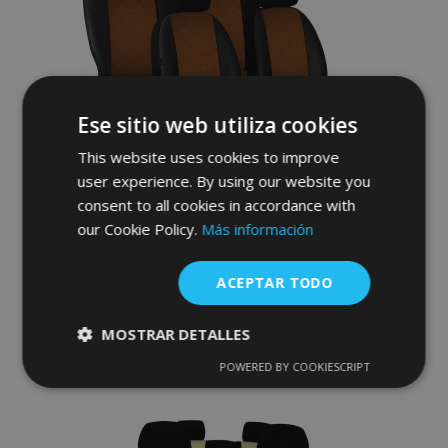
de
Deseos
Ese sitio web utiliza cookies
This website uses cookies to improve
user experience. By using our website you
Fundas de asiento a medida Piel con
consent to all cookies in accordance with
impresión FORCED HONDA HR-V II FL
our Cookie Policy.
Más información
(2018-2021)
233,00 €
ACEPTAR TODO
Anadir A La Cesta
MOSTRAR DETALLES
Añadir
POWERED BY COOKIESCRIPT
Cookies
Cookies de
estrictamente
rendimiento
a la
necesarias
Lista