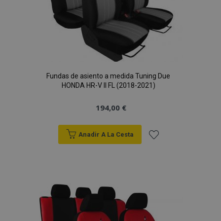
Deseos
Fundas de asiento a medida Tuning Due
HONDA HR-V II FL (2018-2021)
194,00 €
Anadir A La Cesta
Añadir
a la
Lista
de