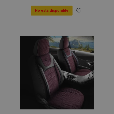
No está disponible
Añadir
a la
Lista
de
Deseos