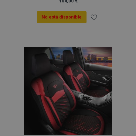
164,00 €
No está disponible
Añadir
a la
Lista
de
Deseos