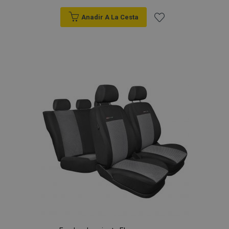
Anadir A La Cesta
Añadir
a la
Lista
de
Deseos