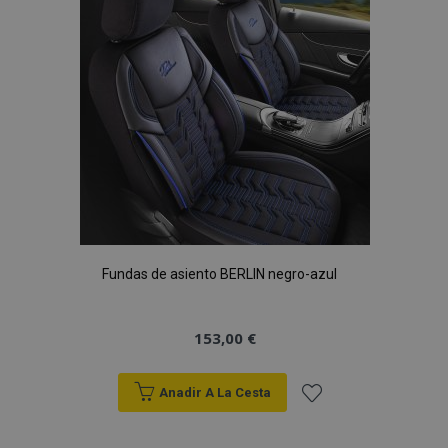
de
Deseos
CookieScriptConsent
4 se
CookieScript
www.vtvauto.es
Fundas de asiento BERLIN negro-azul
153,00 €
mage-translation-file-version
S
Adobe Inc.
www.vtvauto.es
Anadir A La Cesta
Añadir