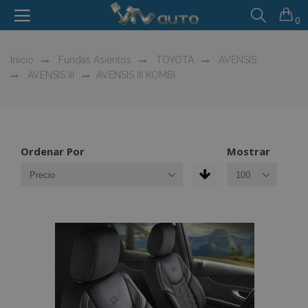
0
Inicio
Fundas Asientos
TOYOTA
AVENSIS
AVENSIS III
AVENSIS III KOMBI
Ordenar Por
Mostrar