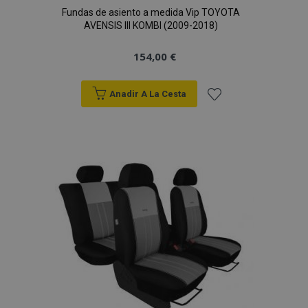
vistas.
Fundas de asiento a medida Vip TOYOTA
AVENSIS III KOMBI (2009-2018)
_ga_5REJF36KHW
.vtvauto.es
1 año 1 mes
Google
Analytics utiliza
esta cookie par
154,00 €
mantener el
estado de la
sesión.
Anadir A La Cesta
Añadir
a la
Lista
de
Deseos