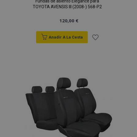
Fundas de asiento Elegance para
TOYOTA AVENSIS III (2008-) 568-P2
120,00 €
Anadir A La Cesta
Añadir
a la
Lista
de
Deseos