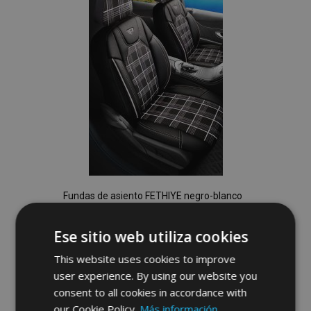
de
Deseos
Fundas de asiento FETHIYE negro-blanco
Ese sitio web utiliza cookies
149,00 €
This website uses cookies to improve
user experience. By using our website you
No está disponible
consent to all cookies in accordance with
Añadir
our Cookie Policy.
Más información