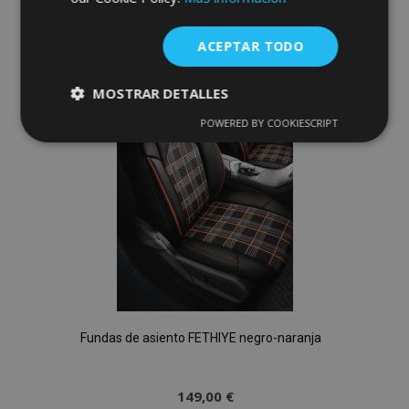
a la
ACEPTAR TODO
Lista
MOSTRAR DETALLES
de
POWERED BY COOKIESCRIPT
Cookies
Cookies de
Deseos
estrictamente
rendimiento
necesarias
Cookies de
Cookies de
preferencias
funcionalidad
Fundas de asiento FETHIYE negro-naranja
Cookies estrictamente necesarias
149,00 €
Cookies de rendimiento