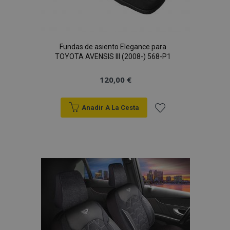
Fundas de asiento Elegance para
TOYOTA AVENSIS III (2008-) 568-P1
120,00 €
Anadir A La Cesta
Añadir
a la
Lista
de
Deseos