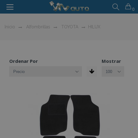
0
Inicio
Alfombrillas
TOYOTA
HILUX
Ordenar Por
Mostrar