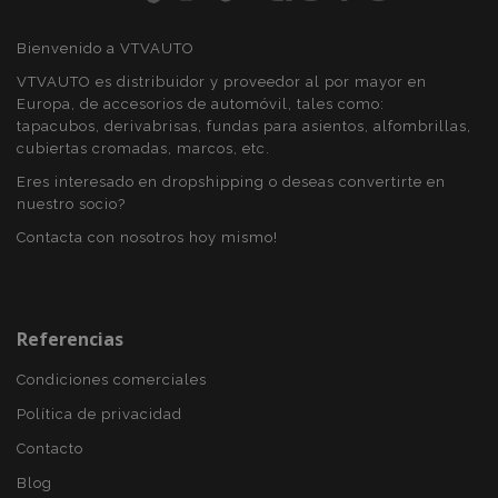
Bienvenido a VTVAUTO
VTVAUTO es distribuidor y proveedor al por mayor en
Europa, de accesorios de automóvil, tales como:
tapacubos, derivabrisas, fundas para asientos, alfombrillas,
cubiertas cromadas, marcos, etc.
Eres interesado en dropshipping o deseas convertirte en
nuestro socio?
Contacta con nosotros hoy mismo!
X-Magento-Vary
59 
Adobe Inc.
Referencias
58 s
www.vtvauto.es
Condiciones comerciales
Política de privacidad
Contacto
Blog