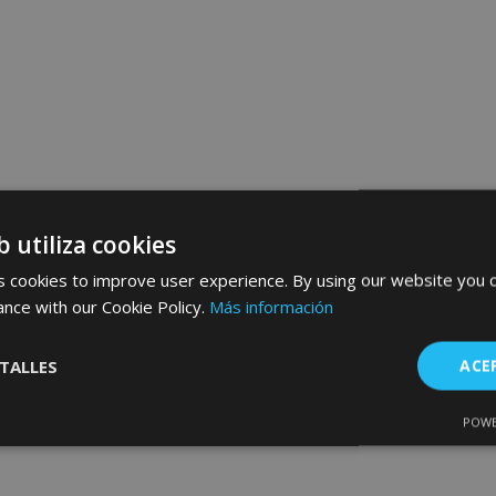
b utiliza cookies
 cookies to improve user experience. By using our website you c
ance with our Cookie Policy.
Más información
TALLES
ACE
POWE
Cookies de
Cookies de
nte
rendimiento
preferencias
f
s