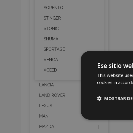
SORENTO
STINGER
STONIC
SHUMA
SPORTAGE
VENGA
Ese sitio we
XCEED
This website uses
cookies in accord
LANCIA
LAND ROVER
MOSTRAR DE
LEXUS
Cookies
MAN
estrictame
necesaria
MAZDA