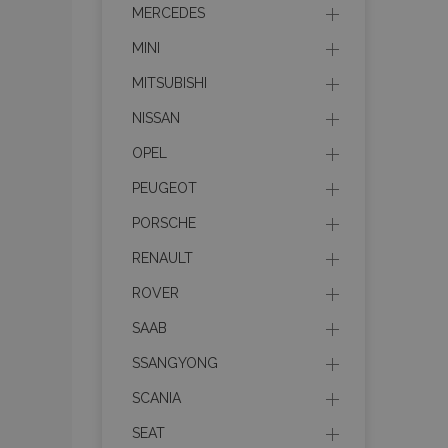
MERCEDES
MINI
MITSUBISHI
Cooki
NISSAN
OPEL
Strictly necessary c
PEUGEOT
be used properly wit
PORSCHE
Nombre
RENAULT
recently_viewed_p
ROVER
SAAB
section_data_ids
SSANGYONG
SCANIA
PHPSESSID
SEAT