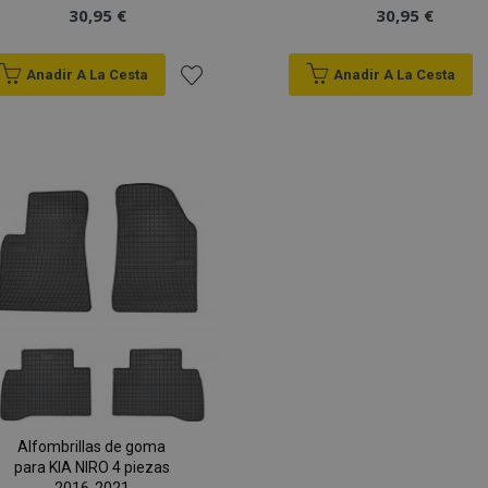
30,95 €
30,95 €
Anadir A La Cesta
Anadir A La Cesta
Añadir
a la
Lista
de
Deseos
Alfombrillas de goma
para KIA NIRO 4 piezas