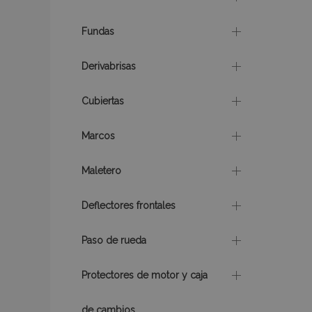
Fundas
CookieScriptConse
Derivabrisas
mage-translation-f
Cubiertas
Marcos
recently_viewed_p
Maletero
recently_compare
Deflectores frontales
Paso de rueda
Nombre
Nombre
Provee
Protectores de motor y caja
Nombre
Domini
_gat
form_key
IDE
Google
de cambios