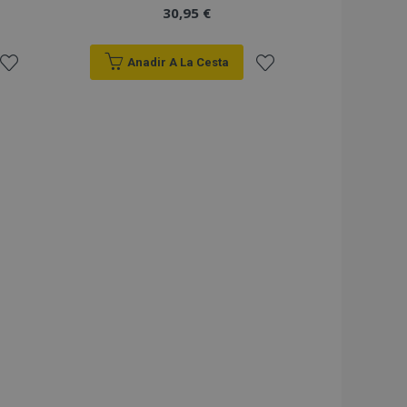
30,95 €
Anadir A La Cesta
Añadir
Añadir
a la
a la
Lista
Lista
de
de
Deseos
Deseos