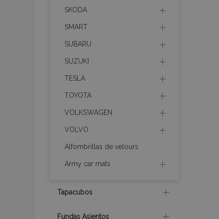
SKODA
SMART
SUBARU
X-Magento-Vary
SUZUKI
TESLA
mage-cache-sessi
TOYOTA
VOLKSWAGEN
VOLVO
mage-messages
Alfombrillas de velours
Army car mats
recently_compare
Tapacubos
Fundas Asientos
product_data_sto