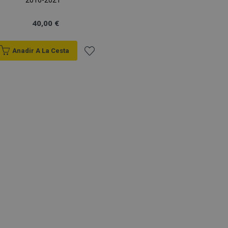
2016-2021
40,00 €
Anadir A La Cesta
Añadir
a la
Lista
de
Deseos