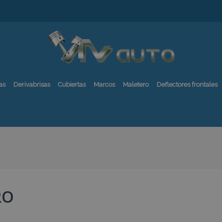
as
Derivabrisas
Cubiertas
Marcos
Maletero
Deflectores frontales
RO