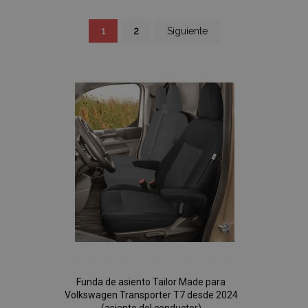
Página
Actualmente
Página
Página
1
2
Siguiente
estás
leyendo
página
Funda de asiento Tailor Made para
Volkswagen Transporter T7 desde 2024