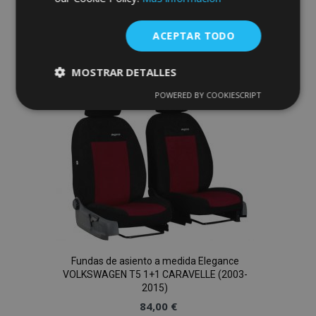
Anadir A La Cesta
ACEPTAR TODO
Añadir
a la
MOSTRAR DETALLES
POWERED BY COOKIESCRIPT
Lista
Cookies
Cookies de
estrictamente
rendimiento
necesarias
de
Deseos
Cookies de
Cookies de
preferencias
funcionalidad
Fundas de asiento a medida Elegance
VOLKSWAGEN T5 1+1 CARAVELLE (2003-
2015)
Cookies estrictamente necesarias
84,00 €
Cookies de rendimiento