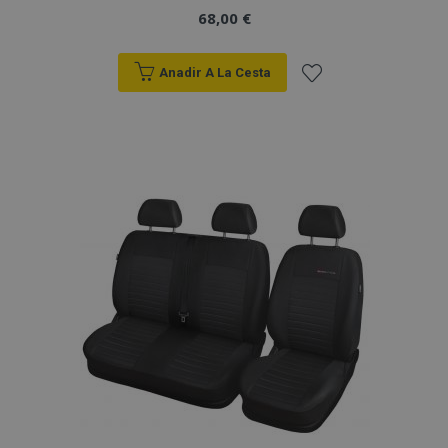
68,00 €
Anadir A La Cesta
Añadir
a la
Lista
de
Deseos