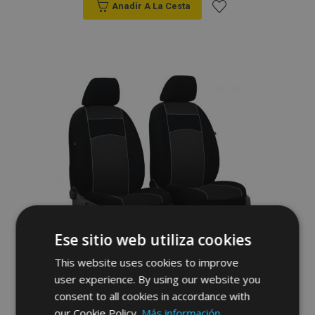
Anadir A La Cesta
Añadir
a la
Lista
de
Deseos
Ese sitio web utiliza cookies
Fundas de asiento a medida Vip
This website uses cookies to improve
VOLKSWAGEN T3 1+1 (1979-1992)
user experience. By using our website you
84,00 €
consent to all cookies in accordance with
our Cookie Policy.
Más información