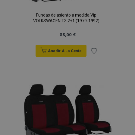
vistas.
_ga_5REJF36KHW
.vtvauto.es
1 año 1 mes
Google
Fundas de asiento a medida Vip
Analytics utiliza
esta cookie par
VOLKSWAGEN T3 2+1 (1979-1992)
mantener el
estado de la
sesión.
88,00 €
Anadir A La Cesta
Añadir
a la
Lista
de
Deseos