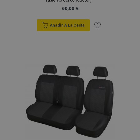
(asiento del conductor)
60,00 €
Anadir A La Cesta
Añadir
a la
Lista
de
Deseos