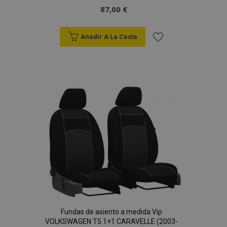
87,00 €
Anadir A La Cesta
Añadir
a la
Lista
de
mage-cache-sessid
1
Adobe Inc.
Deseos
www.vtvauto.es
Fundas de asiento a medida Vip
VOLKSWAGEN T5 1+1 CARAVELLE (2003-