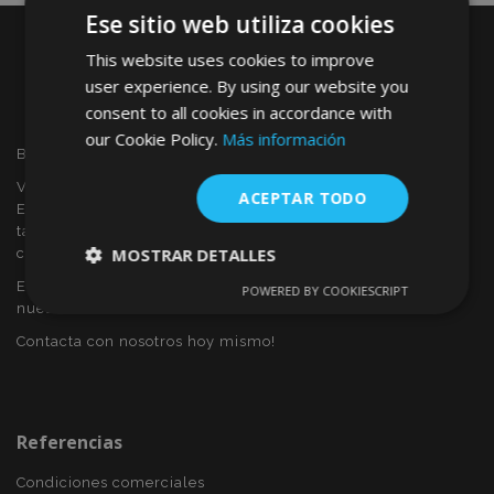
Ese sitio web utiliza cookies
This website uses cookies to improve
user experience. By using our website you
consent to all cookies in accordance with
our Cookie Policy.
Más información
Bienvenido a VTVAUTO
VTVAUTO es distribuidor y proveedor al por mayor en
ACEPTAR TODO
Europa, de accesorios de automóvil, tales como:
tapacubos, derivabrisas, fundas para asientos, alfombrillas,
MOSTRAR DETALLES
cubiertas cromadas, marcos, etc.
Eres interesado en dropshipping o deseas convertirte en
POWERED BY COOKIESCRIPT
Cookies
Cookies de
nuestro socio?
estrictamente
rendimiento
necesarias
Contacta con nosotros hoy mismo!
Cookies de
Cookies de
preferencias
funcionalidad
Referencias
Condiciones comerciales