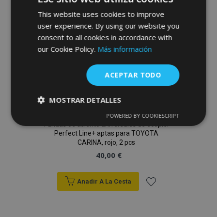
This website uses cookies to improve
Deseos
user experience. By using our website you
consent to all cookies in accordance with
our Cookie Policy.
Más información
ACEPTAR TODO
MOSTRAR DETALLES
POWERED BY COOKIESCRIPT
Cookies
Cookies de
Fundas de asiento universales de ecopiel
estrictamente
rendimiento
Perfect Line+ aptas para TOYOTA
necesarias
CARINA, rojo, 2 pcs
40,00 €
Cookies de
Cookies de
preferencias
funcionalidad
Anadir A La Cesta
Añadir