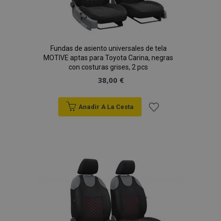
Fundas de asiento universales de tela
MOTIVE aptas para Toyota Carina, negras
con costuras grises, 2 pcs
38,00 €
Anadir A La Cesta
Añadir
a la
Lista
de
Deseos