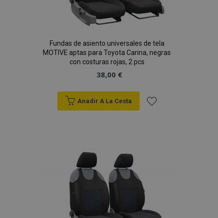
Fundas de asiento universales de tela
MOTIVE aptas para Toyota Carina, negras
con costuras rojas, 2 pcs
38,00 €
Anadir A La Cesta
Añadir
a la
Lista
de
Deseos