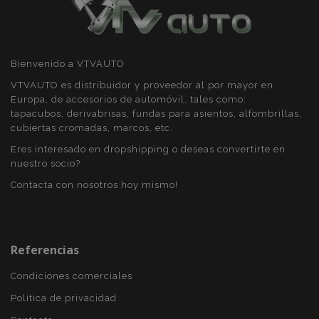
Bienvenido a VTVAUTO
VTVAUTO es distribuidor y proveedor al por mayor en
Europa, de accesorios de automóvil, tales como:
mage-messages
1
Adobe Inc.
tapacubos, derivabrisas, fundas para asientos, alfombrillas,
www.vtvauto.es
cubiertas cromadas, marcos, etc.
Eres interesado en dropshipping o deseas convertirte en
nuestro socio?
Contacta con nosotros hoy mismo!
Referencias
Condiciones comerciales
recently_compared_product_previous
1
Adobe Inc.
www.vtvauto.es
Política de privacidad