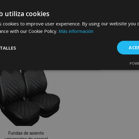
plateado, 2 pcs
pcs
40,00 €
40,00 €
b utiliza cookies
 cookies to improve user experience. By using our website you c
Anadir A La Cesta
Anadir A La Cesta
ance with our Cookie Policy.
Más información
Añadir
TALLES
ACE
a la
Lista
POWE
Cookies de
Cookies de
nte
rendimiento
preferencias
f
de
s
Deseos
es estrictamente necesarias
Cookies de rendimiento
Cookies de prefer
Cookies de funcionalidad
Fundas de asiento