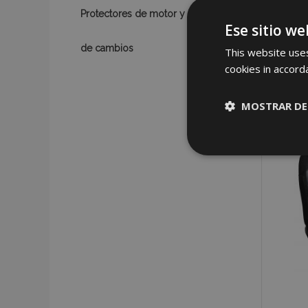
Protectores de motor y caja
Ese sitio we
de cambios
This website uses
cookies in accord
MOSTRAR DE
Cookies
estrictame
necesaria
Cooki