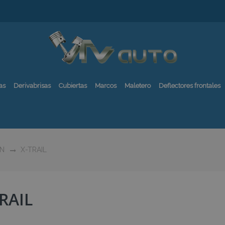
as
Derivabrisas
Cubiertas
Marcos
Maletero
Deflectores frontales
AN
X-TRAIL
RAIL