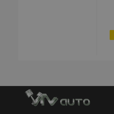
Strictly necessary c
be used properly wit
Nombre
recently_viewed_p
section_data_ids
PHPSESSID
X-Magento-Vary