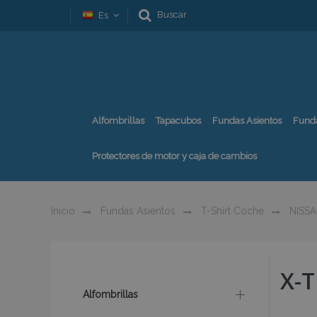
Buscar
Es
Alfombrillas
Tapacubos
Fundas Asientos
Fund
Protectores de motor y caja de cambios
Inicio
Fundas Asientos
T-Shirt Coche
NISS
X-T
Alfombrillas