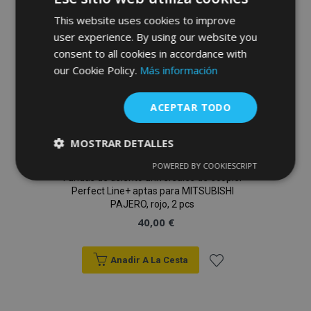
This website uses cookies to improve
Deseos
user experience. By using our website you
consent to all cookies in accordance with
our Cookie Policy.
Más información
ACEPTAR TODO
MOSTRAR DETALLES
POWERED BY COOKIESCRIPT
Cookies
Cookies de
Fundas de asiento universales de ecopiel
estrictamente
rendimiento
Perfect Line+ aptas para MITSUBISHI
necesarias
PAJERO, rojo, 2 pcs
40,00 €
Cookies de
Cookies de
preferencias
funcionalidad
Anadir A La Cesta
Añadir