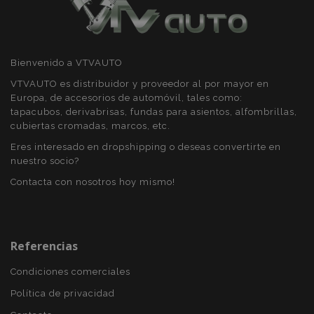
Bienvenido a VTVAUTO
VTVAUTO es distribuidor y proveedor al por mayor en
Europa, de accesorios de automóvil, tales como:
mage-messages
1
Adobe Inc.
tapacubos, derivabrisas, fundas para asientos, alfombrillas,
www.vtvauto.es
cubiertas cromadas, marcos, etc.
Eres interesado en dropshipping o deseas convertirte en
nuestro socio?
Contacta con nosotros hoy mismo!
Referencias
Condiciones comerciales
recently_compared_product_previous
1
Adobe Inc.
www.vtvauto.es
Política de privacidad