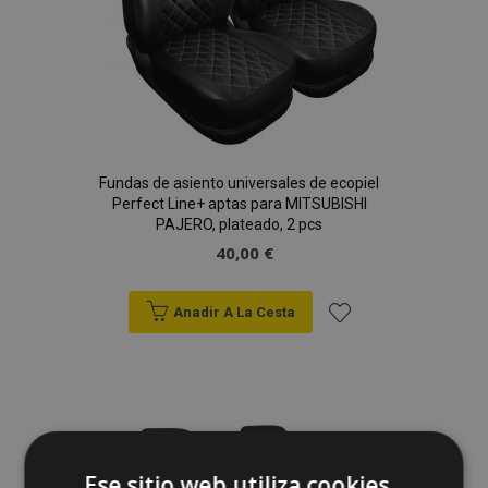
Fundas de asiento universales de ecopiel
Perfect Line+ aptas para MITSUBISHI
PAJERO, plateado, 2 pcs
40,00 €
Anadir A La Cesta
Añadir
a la
Lista
de
Ese sitio web utiliza cookies