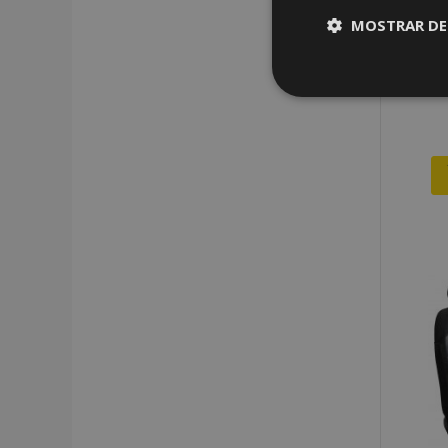
MOSTRAR DE
Cookies
estrictame
necesaria
Cooki
Strictly necessary c
be used properly wit
Nombre
recently_viewed_p