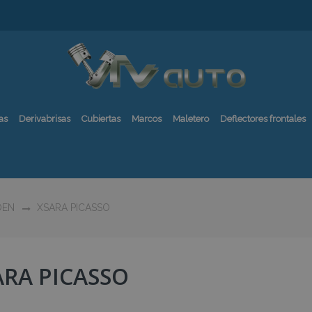
as
Derivabrisas
Cubiertas
Marcos
Maletero
Deflectores frontales
OEN
XSARA PICASSO
ARA PICASSO