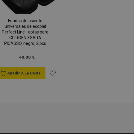
1 día
Almacena información espe
Adobe Inc.
relacionada con acciones i
www.vtvauto.es
comprador, como mostrar l
información de pago, etc.
Fundas de asiento
universales de ecopiel
59 minutos
Cookie generada por apli
PHP.net
49 segundos
el lenguaje PHP. Este es u
Perfect Line+ aptas para
.vtvauto.es
propósito general que se u
CITROEN XSARA
mantener las variables de 
PICASSO, negro, 2 pcs
Política de Privacidad de Google
Normalmente es un núme
azar, la forma en que se 
específico del sitio, pero
40,00 €
mantener un estado de ini
un usuario entre páginas.
59 minutos
El sistema Magento 2 utiliz
Adobe Inc.
Anadir A La Cesta
58 segundos
Magento-Vary para resalta
www.vtvauto.es
cambiado la versión de un
por un usuario. Permite t
Añadir
versiones de la misma pá
en caché, por ejemplo, Va
a la
d
1 día
El valor de esta cookie act
Adobe Inc.
almacenamiento de caché 
www.vtvauto.es
Lista
aplicación de backend elim
administrador limpia el 
local y establece el valor 
de
verdadero.
1 día
Realiza un seguimiento de
Adobe Inc.
Deseos
error y otras notificacio
www.vtvauto.es