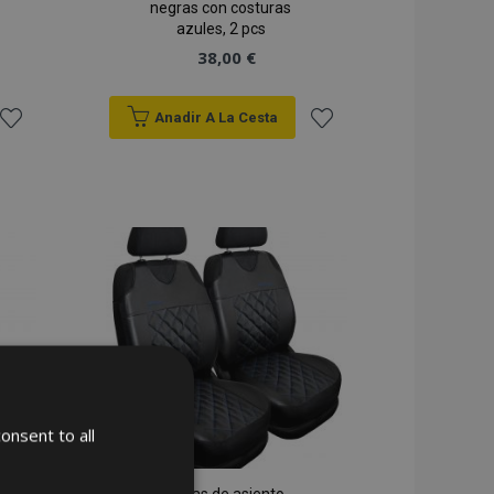
negras con costuras
azules, 2 pcs
38,00 €
Anadir A La Cesta
Añadir
Añadir
a la
a la
Lista
Lista
de
de
Deseos
Deseos
onsent to all