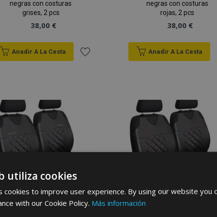
negras con costuras
negras con costuras
grises, 2 pcs
rojas, 2 pcs
38,00 €
38,00 €
Anadir A La Cesta
Anadir A La Cesta
Añadir
a la
Lista
de
Deseos
b utiliza cookies
 cookies to improve user experience. By using our website you c
ance with our Cookie Policy.
Más información