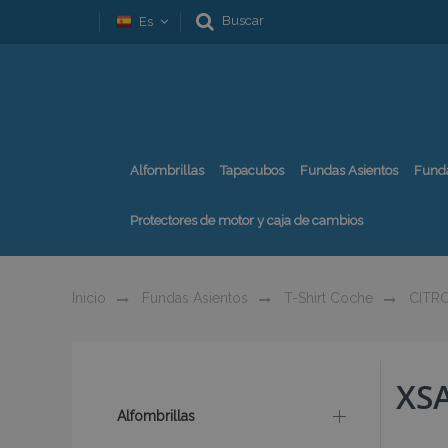
Buscar
Es
Alfombrillas
Tapacubos
Fundas Asientos
Fund
Protectores de motor y caja de cambios
Inicio
Fundas Asientos
T-Shirt Coche
CITR
XS
Alfombrillas