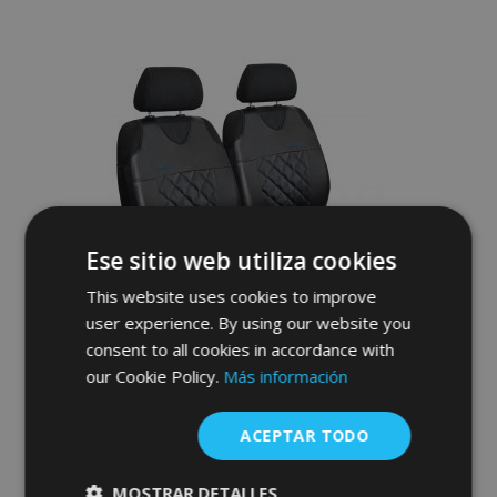
a la
Lista
de
Deseos
Ese sitio web utiliza cookies
This website uses cookies to improve
user experience. By using our website you
consent to all cookies in accordance with
our Cookie Policy.
Más información
Fundas de asiento universales de ecopiel
Perfect Line+ aptas para ALFA ROMEO
ACEPTAR TODO
147, azul, 2 pcs
40,00 €
MOSTRAR DETALLES