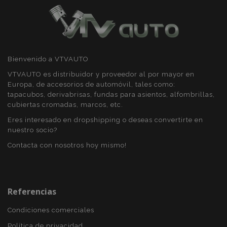
Bienvenido a VTVAUTO
VTVAUTO es distribuidor y proveedor al por mayor en
Europa, de accesorios de automóvil, tales como:
tapacubos, derivabrisas, fundas para asientos, alfombrillas,
cubiertas cromadas, marcos, etc.
Eres interesado en dropshipping o deseas convertirte en
nuestro socio?
Contacta con nosotros hoy mismo!
X-Magento-Vary
59 
Adobe Inc.
58 s
www.vtvauto.es
Referencias
Condiciones comerciales
Política de privacidad