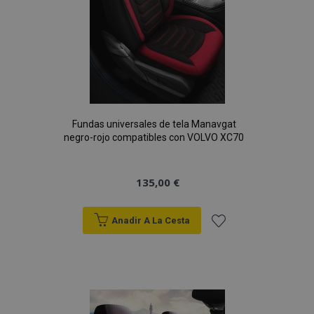
Fundas universales de tela Manavgat
negro-rojo compatibles con VOLVO XC70
135,00 €
Anadir A La Cesta
Añadir
X-Magento-Vary
59 
Adobe Inc.
58 s
www.vtvauto.es
a la
Lista