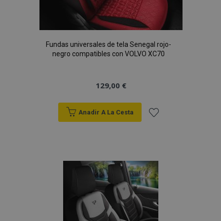
Fundas universales de tela Senegal rojo-
negro compatibles con VOLVO XC70
129,00 €
Anadir A La Cesta
Añadir
a la
Lista
de
Deseos