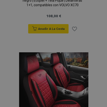
negro | Ecopiel + Tela Piqué | Delanteras
1+1, compatibles con VOLVO XC70
108,00 €
Anadir A La Cesta
Añadir
a la
Lista
de
Deseos