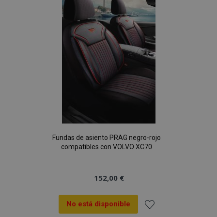
de
Deseos
mage-cache-sessid
1
Adobe Inc.
www.vtvauto.es
Fundas de asiento PRAG negro-rojo
compatibles con VOLVO XC70
152,00 €
mage-messages
1
Adobe Inc.
No está disponible
www.vtvauto.es