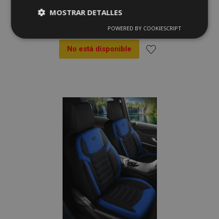
MOSTRAR DETALLES
134,00 €
POWERED BY COOKIESCRIPT
Cookies
Cookies de
estrictamente
rendimiento
necesarias
No está disponible
Añadir
a la
Cookies de
Cookies de
preferencias
funcionalidad
Lista
de
Deseos
Cookies estrictamente necesarias
Cookies de rendimiento
Cookies de preferencias
Cookies de funcionalidad