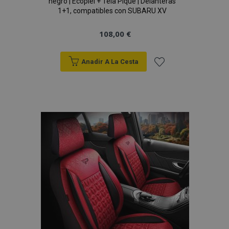
negro | Ecopiel + Tela Piqué | Delanteras
1+1, compatibles con SUBARU XV
108,00 €
Anadir A La Cesta
Añadir
a la
Lista
de
Deseos