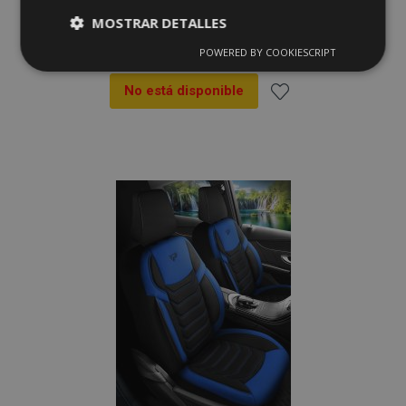
MOSTRAR DETALLES
134,00 €
POWERED BY COOKIESCRIPT
Cookies
Cookies de
estrictamente
rendimiento
necesarias
No está disponible
Añadir
a la
Cookies de
Cookies de
preferencias
funcionalidad
Lista
de
Deseos
Cookies estrictamente necesarias
Cookies de rendimiento
Cookies de preferencias
Cookies de funcionalidad