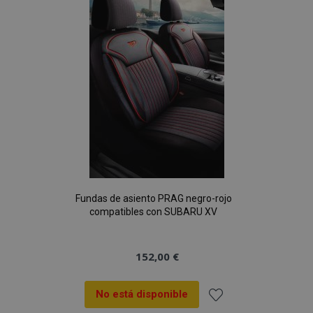
de
Deseos
mage-cache-sessid
1
Adobe Inc.
www.vtvauto.es
Fundas de asiento PRAG negro-rojo
compatibles con SUBARU XV
152,00 €
mage-messages
1
Adobe Inc.
No está disponible
www.vtvauto.es