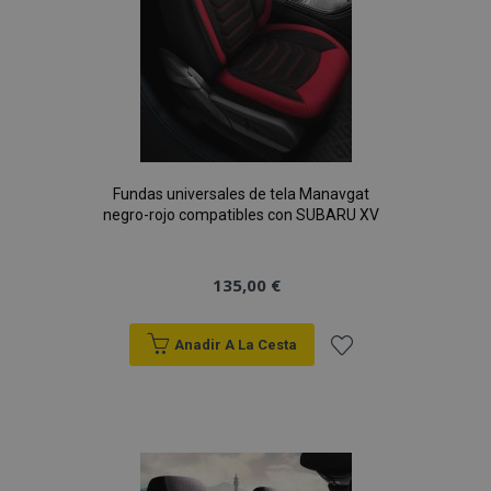
Fundas universales de tela Manavgat
negro-rojo compatibles con SUBARU XV
135,00 €
Anadir A La Cesta
Añadir
X-Magento-Vary
59 
Adobe Inc.
58 s
www.vtvauto.es
a la
Lista