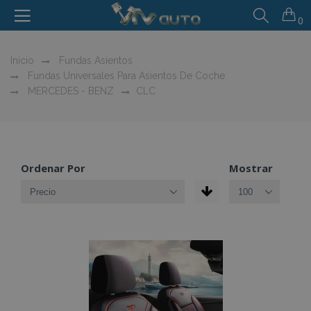
0
Inicio
Fundas Asientos
Fundas Universales Para Asientos De Coche
MERCEDES - BENZ
CLC
Ordenar Por
Mostrar