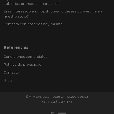
recently_viewed_product
1
Adobe Inc.
cubiertas cromadas, marcos, etc.
www.vtvauto.es
Eres interesado en dropshipping o deseas convertirte en
nuestro socio?
Contacta con nosotros hoy mismo!
section_data_ids
1
Adobe Inc.
www.vtvauto.es
Referencias
Condiciones comerciales
Política de privacidad
Contacto
PHPSESSID
59 
PHP.net
49 s
.vtvauto.es
Blog
Política de Privacidad de Google
© VTV s.r.o. 2010 - 2026 VAT: SK2023166904
+421 948 797 373