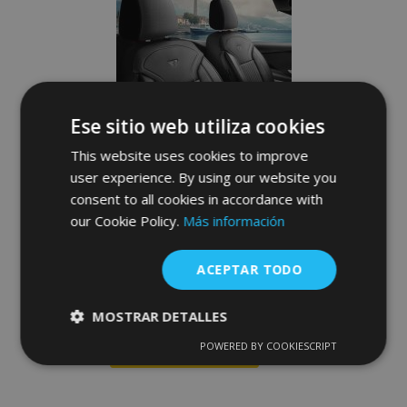
de
Deseos
Ese sitio web utiliza cookies
This website uses cookies to improve
user experience. By using our website you
consent to all cookies in accordance with
our Cookie Policy.
Más información
Fundas de asiento PRAG negro-gris
ACEPTAR TODO
compatibles con MERCEDES - BENZ CLC
152,00 €
MOSTRAR DETALLES
POWERED BY COOKIESCRIPT
No está disponible
Cookies
Cookies de
estrictamente
rendimiento
Añadir
necesarias