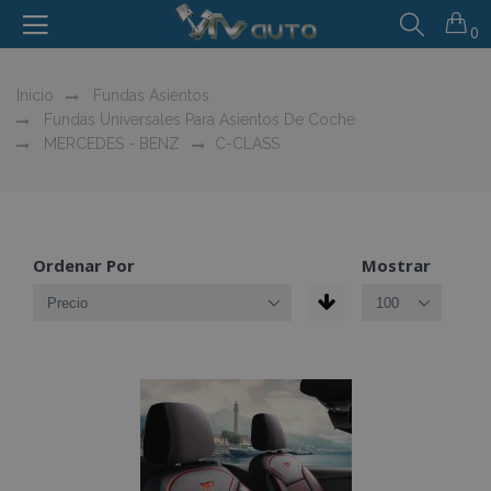
0
Inicio
Fundas Asientos
Fundas Universales Para Asientos De Coche
MERCEDES - BENZ
C-CLASS
Ordenar Por
Mostrar