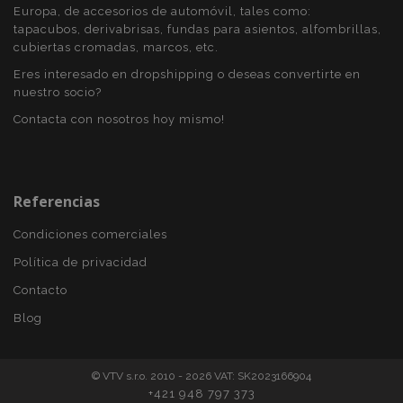
Europa, de accesorios de automóvil, tales como:
recently_viewed_product
1
Adobe Inc.
tapacubos, derivabrisas, fundas para asientos, alfombrillas,
www.vtvauto.es
cubiertas cromadas, marcos, etc.
Eres interesado en dropshipping o deseas convertirte en
nuestro socio?
section_data_ids
1
Adobe Inc.
Contacta con nosotros hoy mismo!
www.vtvauto.es
Referencias
Condiciones comerciales
Política de privacidad
PHPSESSID
59 
PHP.net
49 s
.vtvauto.es
Contacto
Política de Privacidad de Google
Blog
© VTV s.r.o. 2010 - 2026 VAT: SK2023166904
+421 948 797 373