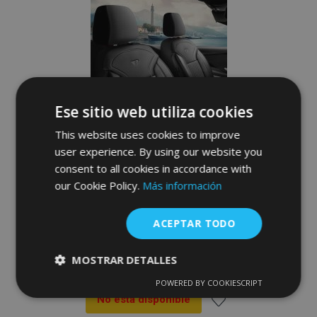
Lista
de
Deseos
Ese sitio web utiliza cookies
This website uses cookies to improve
user experience. By using our website you
consent to all cookies in accordance with
our Cookie Policy.
Más información
Fundas de asiento PRAG negro-gris
ACEPTAR TODO
compatibles con MERCEDES - BENZ C-
CLASS
MOSTRAR DETALLES
152,00 €
POWERED BY COOKIESCRIPT
Cookies
Cookies de
No está disponible
estrictamente
rendimiento
necesarias