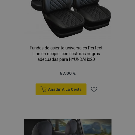
PHPSESSID
59 
PHP.net
49 s
.vtvauto.es
Política de Privacidad de Google
Fundas de asiento universales Perfect
Line en ecopiel con costuras negras
adecuadas para HYUNDAI ix20
67,00 €
Anadir A La Cesta
Añadir
a la
Lista
X-Magento-Vary
59 
Adobe Inc.
58 s
www.vtvauto.es