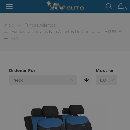
0
Inicio
Fundas Asientos
Fundas Universales Para Asientos De Coche
HYUNDAI
Ix20
Ordenar Por
Mostrar