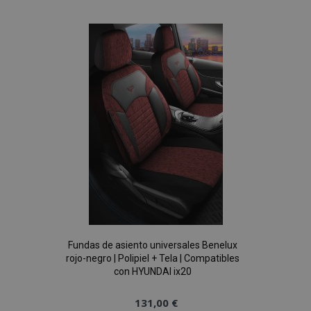
a la
vistas.
_ga_5REJF36KHW
.vtvauto.es
1 año 1 mes
Google
Lista
Analytics utiliza
esta cookie par
mantener el
de
estado de la
sesión.
Deseos
Fundas de asiento universales Benelux
rojo-negro | Polipiel + Tela | Compatibles
con HYUNDAI ix20
131,00 €