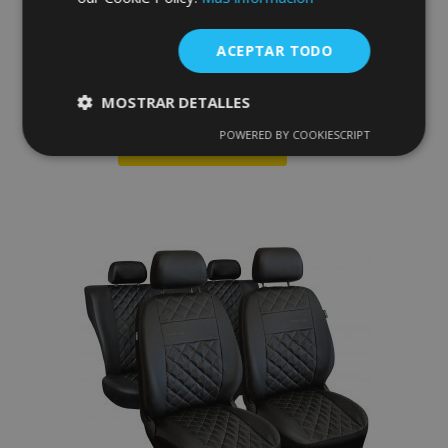
Fundas de asiento universales Perfect
Line en ecopiel con costuras azules
adecuadas para HYUNDAI ix20
ACEPTAR TODO
67,00 €
MOSTRAR DETALLES
POWERED BY COOKIESCRIPT
Cookies
Cookies de
Anadir A La Cesta
estrictamente
rendimiento
necesarias
Añadir
a la
Cookies de
Cookies de
Lista
preferencias
funcionalidad
de
Deseos
Cookies estrictamente necesarias
Cookies de rendimiento