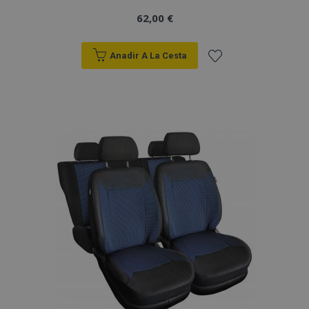
62,00 €
Anadir A La Cesta
Añadir
a la
Lista
de
Deseos