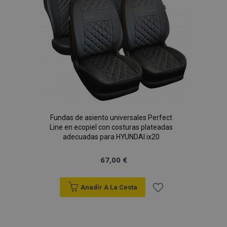
de
Deseos
Fundas de asiento universales Perfect
Line en ecopiel con costuras plateadas
adecuadas para HYUNDAI ix20
67,00 €
Anadir A La Cesta
Añadir
a la