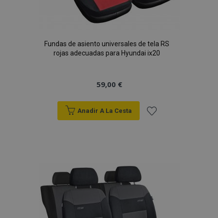
Fundas de asiento universales de tela RS
rojas adecuadas para Hyundai ix20
59,00 €
Anadir A La Cesta
Añadir
a la
Lista
de
Deseos