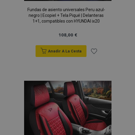
Fundas de asiento universales Peru azul-
negro | Ecopiel + Tela Piqué | Delanteras
1+1, compatibles con HYUNDAI ix20
108,00 €
recently_viewed_product_previous
1
Adobe Inc.
www.vtvauto.es
Anadir A La Cesta
Añadir
a la
recently_compared_product
1
Adobe Inc.
www.vtvauto.es
Lista
de
Deseos
Proveedor
/
Nombre
Vencimiento
Descripción
Dominio
Proveedor
Nombre
Vencimiento
Descripción
/
Dominio