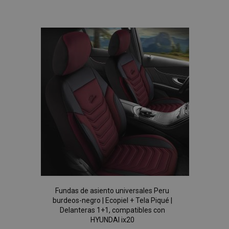
a la
mage-messages
1
Adobe Inc.
www.vtvauto.es
Lista
de
Deseos
recently_compared_product_previous
1
Adobe Inc.
www.vtvauto.es
Fundas de asiento universales Peru
burdeos-negro | Ecopiel + Tela Piqué |
product_data_storage
1
Adobe Inc.
Delanteras 1+1, compatibles con
www.vtvauto.es
HYUNDAI ix20