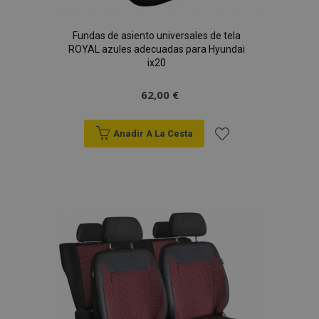
Fundas de asiento universales de tela
ROYAL azules adecuadas para Hyundai
ix20
62,00 €
Anadir A La Cesta
Añadir
a la
Lista
de
Deseos