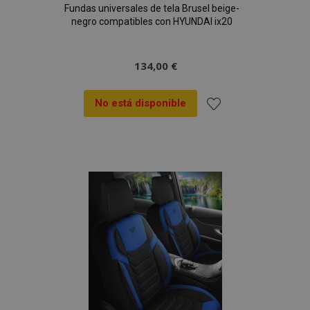
Fundas universales de tela Brusel beige-
negro compatibles con HYUNDAI ix20
134,00 €
No está disponible
Añadir
a la
Lista
de
Deseos