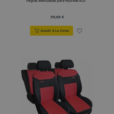
negras adecuadas para Hyundai ix20
59,00 €
Anadir A La Cesta
Añadir
a la
Lista
de
Deseos