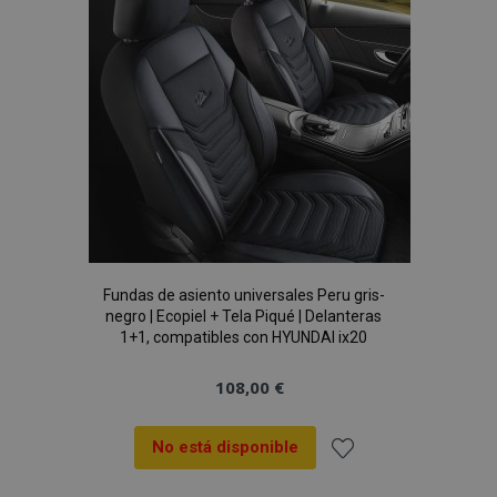
de
Deseos
mage-cache-sessid
1
Adobe Inc.
Fundas de asiento universales Peru gris-
www.vtvauto.es
negro | Ecopiel + Tela Piqué | Delanteras
1+1, compatibles con HYUNDAI ix20
108,00 €
No está disponible
Añadir