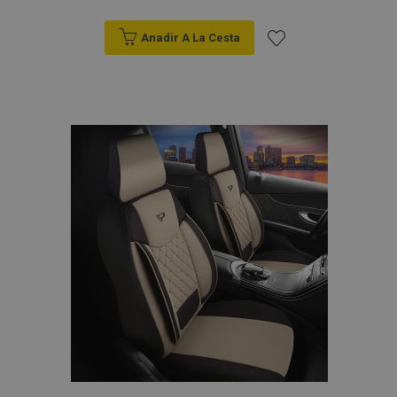
Anadir A La Cesta
Añadir
a la
Lista
de
Deseos